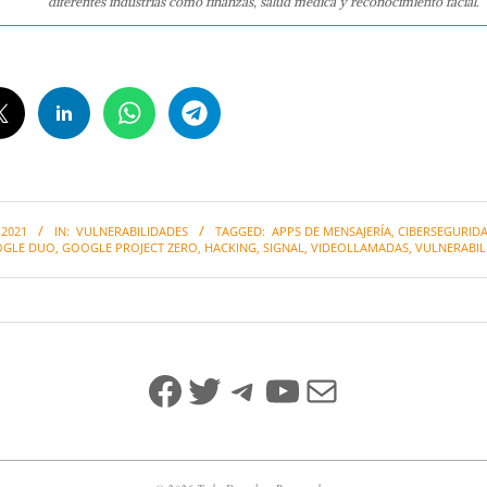
diferentes industrias como finanzas, salud medica y reconocimiento facial.
 2021
IN:
VULNERABILIDADES
TAGGED:
APPS DE MENSAJERÍA
,
CIBERSEGURID
GLE DUO
,
GOOGLE PROJECT ZERO
,
HACKING
,
SIGNAL
,
VIDEOLLAMADAS
,
VULNERABIL
Facebook
Twitter
Telegram
YouTube
Mail