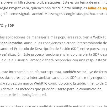
a prevenir filtraciones o ciberataques. Este es un tema de gran int
oogle Project Zero
, quienes han descubierto múltiples
fallas de s
ería como Signal, Facebok Messenger, Google Duo, JioChat, entre 
TC y SDP
 las aplicaciones de mensajería más populares recurren a WebRTC
videollamadas
, aunque las conexiones se crean intercambiando de
ando el Protocolo de Descripción de Sesión (SDP) entre pares, un 
señalización. Este proceso funciona enviando una oferta SDP desd
a lo que el usuario llamado deberá responder con una respuesta S
este intercambio de oferta/respuesta, también se incluye de form
los dos pares para intercambiar candidatos SDP entre sí y negocia
los. A su vez, un marco WebRTC conocido como Establecimiento de 
CE) detalla los métodos que pueden usarse para la comunicación,
mente de la tipología de red.
es acuerdan sobre un candidato compatible entre sí, cada uno de el