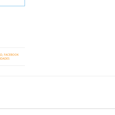
AD
,
FACEBOOK
IDADES