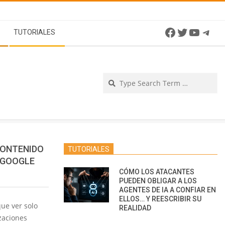
Facebook
Twitter
YouTu
Tel
TUTORIALES
Se
CONTENIDO
TUTORIALES
 GOOGLE
CÓMO LOS ATACANTES
PUEDEN OBLIGAR A LOS
AGENTES DE IA A CONFIAR EN
ELLOS… Y REESCRIBIR SU
ue ver solo
REALIDAD
zaciones