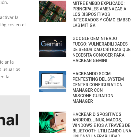
ión.
MITRE EMB3D EXPLICADO:
PRINCIPALES AMENAZAS A
LOS DISPOSITIVOS
activar la
INTEGRADOS Y CÓMO EMB3D
lógicos en el
LAS MITIGA
GOOGLE GEMINI BAJO
FUEGO: VULNERABILIDADES
DE SEGURIDAD CRÍTICAS QUE
NECESITA CONOCER PARA
HACKEAR GEMINI
ciar la
s usuarios
HACKEANDO SCCM:
en la
PENTESTING DEL SYSTEM
CENTER CONFIGURATION
MANAGER CON
MISCONFIGURATION
MANAGER
HACKEAR DISPOSITIVOS
ANDROID, LINUX, MACOS,
WINDOWS E IOS A TRAVÉS DE
BLUETOOTH UTILIZANDO UNA
ÚNICA VULNERABILIDAD