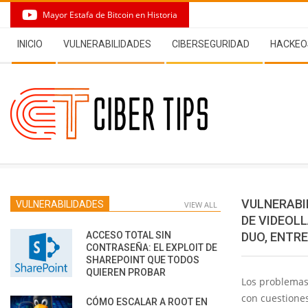
Skip
Mayor Estafa de Bitcoin en Historia
to
Secondary
content
INICIO
VULNERABILIDADES
CIBERSEGURIDAD
HACKEO
Navigation
Menu
VULNERABI
VULNERABILIDADES
VIEW ALL
DE VIDEOL
ACCESO TOTAL SIN
DUO, ENTR
CONTRASEÑA: EL EXPLOIT DE
SHAREPOINT QUE TODOS
QUIEREN PROBAR
Los problemas
con cuestiones
CÓMO ESCALAR A ROOT EN