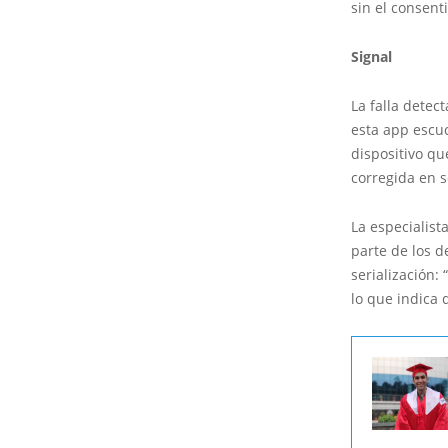
sin el consent
Signal
La falla detec
esta app escuc
dispositivo qu
corregida en 
La especialist
parte de los d
serialización:
lo que indica 