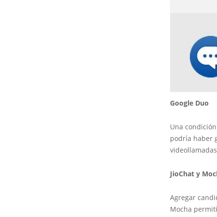
Google Duo
Una condición 
podría haber g
videollamadas
JioChat y Mo
Agregar candid
Mocha permitía