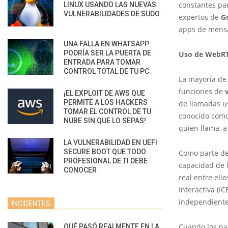
constantes par
LINUX USANDO LAS NUEVAS
VULNERABILIDADES DE SUDO
expertos de
G
apps de mensaj
UNA FALLA EN WHATSAPP
PODRÍA SER LA PUERTA DE
Uso de WebR
ENTRADA PARA TOMAR
CONTROL TOTAL DE TU PC
La mayoría de
funciones de
¡EL EXPLOIT DE AWS QUE
PERMITE A LOS HACKERS
de llamadas us
TOMAR EL CONTROL DE TU
conocido como 
NUBE SIN QUE LO SEPAS!
quien llama, 
LA VULNERABILIDAD EN UEFI
SECURE BOOT QUE TODO
Como parte de 
PROFESIONAL DE TI DEBE
capacidad de 
CONOCER
real entre el
Interactiva (I
independiente
INCIDENTES
Cuando los par
QUÉ PASÓ REALMENTE EN LA