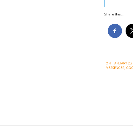
Share this...
2021-
ON:
JANUARY 20,
01-
MESSENGER
,
GOO
20