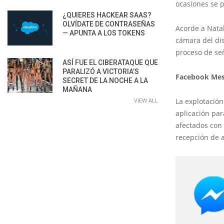
ocasiones se 
¿QUIERES HACKEAR SAAS?
OLVÍDATE DE CONTRASEÑAS
Acorde a Natal
— APUNTA A LOS TOKENS
cámara del dis
proceso de señ
ASÍ FUE EL CIBERATAQUE QUE
PARALIZÓ A VICTORIA’S
Facebook Mes
SECRET DE LA NOCHE A LA
MAÑANA
VIEW ALL
La explotación
aplicación par
afectados con 
recepción de a