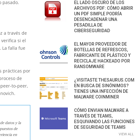
ño pasado.
EL LADO OSCURO DE LOS
ARCHIVOS PDF: CÓMO ABRIR
UN PDF SIMPLE PODRÍA
DESENCADENAR UNA
PESADILLA DE
CIBERSEGURIDAD
z a través de
erifica si el
EL MAYOR PROVEEDOR DE
 La falla fue
BOTELLAS DE REFRESCOS,
FABRICANTE DE PLÁSTICO Y
RECICLAJE HACKEADO POR
RANSOMWARE
s prácticas por
 proceso de
¿VISITASTE THESAURUS.COM
 peer-to-peer,
EN BUSCA DE SINÓNIMOS?
TIENES UNA INFECCIÓN DE
anovich.
MALWARE COINMINER
CÓMO ENVIAN MALWARE A
TRAVÉS DE TEAMS,
ESQUIVANDO LAS FUNCIONES
de datos y la
DE SEGURIDAD DE TEAMS
 puestos de
VIEW ALL
riencia en