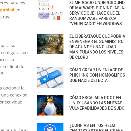
erés para los
EL MERCADO UNDERGROUND
DE MALWARE-SIGNING-AS-A-
eguridad
en
SERVICE QUE HACE QUE EL
otras.
RANSOMWARE PAREZCA
“VERIFICADO” EN WINDOWS
EL CIBERATAQUE QUE PODRÍA
ENVENENAR EL SUMINISTRO
 para sus
DE AGUA DE UNA CIUDAD
 configuración
MANIPULANDO LOS NIVELES
DE CLORO
proceso
e el final de
CÓMO CREAR UN ENLACE DE
DP.
PHISHING CON HOMOGLIFOS
QUE NADIE DETECTA
a opcional la
r una conexión
CÓMO ESCALAR A ROOT EN
Conectividad
LINUX USANDO LAS NUEVAS
VULNERABILIDADES DE SUDO
¿CONFÍAS EN TUS HELM
los utiliza el
CHARTS? ESTE ES EL GRAVE