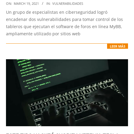
2021-
ON:
MARCH 19, 2021
IN:
VULNERABILIDADES
03-
Un grupo de especialistas en ciberseguridad logró
19
encadenar dos vulnerabilidades para tomar control de los
tableros que ejecutan el software de foros en línea MyBB,
ampliamente utilizado por sitios web
LEER MÁS