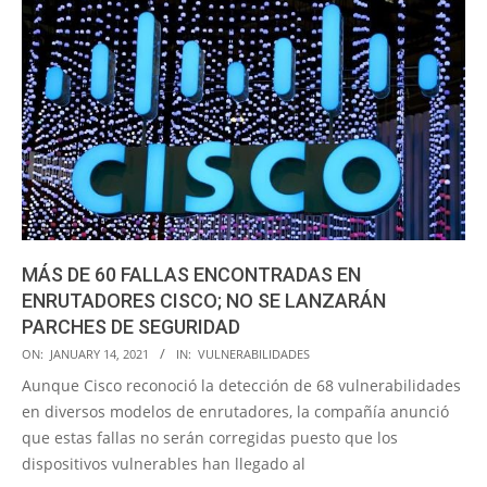
MÁS DE 60 FALLAS ENCONTRADAS EN
ENRUTADORES CISCO; NO SE LANZARÁN
PARCHES DE SEGURIDAD
2021-
ON:
JANUARY 14, 2021
IN:
VULNERABILIDADES
01-
Aunque Cisco reconoció la detección de 68 vulnerabilidades
14
en diversos modelos de enrutadores, la compañía anunció
que estas fallas no serán corregidas puesto que los
dispositivos vulnerables han llegado al