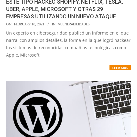
ESTE TIPO HACKEÓ SHOPIFY, NETFLIX, TESLA,
UBER, APPLE, MICROSOFT Y OTRAS 29
EMPRESAS UTILIZANDO UN NUEVO ATAQUE
2021-
ON:
FEBRUARY 10, 2021
IN:
VULNERABILIDADES
02-
Un experto en ciberseguridad publicó un informe en el que
10
narra, con amplios detalles, la forma en la que logró hackear
los sistemas de reconocidas compañías tecnológicas como
Apple, Microsoft
LEER MÁS