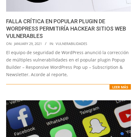
FALLA CRÍTICA EN POPULAR PLUGIN DE
WORDPRESS PERMITIRÍA HACKEAR SITIOS WEB
VULNERABLES
2021-
ON:
JANUARY 29, 2021
IN:
VULNERABILIDADES
01-
El equipo de seguridad de WordPress anunció la corrección
29
de múltiples vulnerabilidades en el popular plugin Popup
Builder – Responsive WordPress Pop up – Subscription &
Newsletter. Acorde al reporte,
LEER MÁS