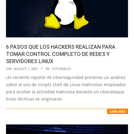
6 PASOS QUE LOS HACKERS REALIZAN PARA
TOMAR CONTROL COMPLETO DE REDES Y
SERVIDORES LINUX
2021-
ON:
AUGUST 1, 2021
IN:
TUTORIALES
08-
Un reciente reporte de ciberseguridad presenta un análisis
01
sobre el uso de scripts shell de Linux maliciosos empleados
para ocultar la actividad maliciosa durante un ciberataque.
Estas técnicas se originaron
LEER MÁS