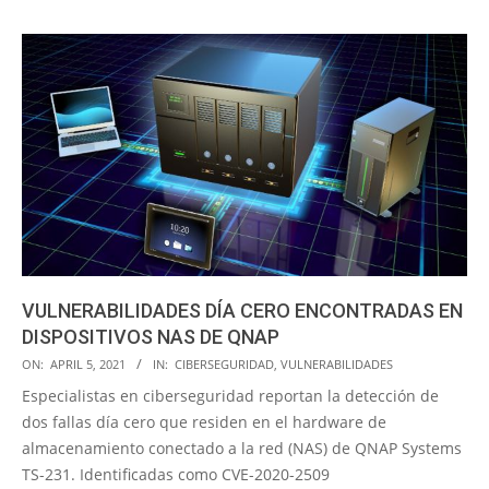
VULNERABILIDADES DÍA CERO ENCONTRADAS EN
DISPOSITIVOS NAS DE QNAP
2021-
ON:
APRIL 5, 2021
IN:
CIBERSEGURIDAD
,
VULNERABILIDADES
04-
Especialistas en ciberseguridad reportan la detección de
05
dos fallas día cero que residen en el hardware de
almacenamiento conectado a la red (NAS) de QNAP Systems
TS-231. Identificadas como CVE-2020-2509