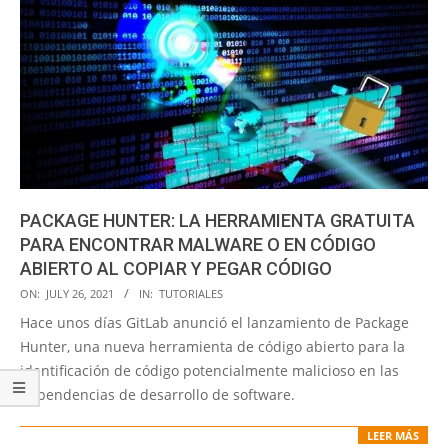
PACKAGE HUNTER: LA HERRAMIENTA GRATUITA
PARA ENCONTRAR MALWARE O EN CÓDIGO
ABIERTO AL COPIAR Y PEGAR CÓDIGO
2021-
ON:
JULY 26, 2021
IN:
TUTORIALES
07-
Hace unos días GitLab anunció el lanzamiento de Package
26
Hunter, una nueva herramienta de código abierto para la
identificación de código potencialmente malicioso en las
dependencias de desarrollo de software.
LEER MÁS