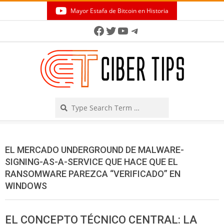
Skip
Mayor Estafa de Bitcoin en Historia
to
Secondary
Facebook
Twitter
YouTube
Telegram
content
Navigation
Menu
Search
EL MERCADO UNDERGROUND DE MALWARE-
SIGNING-AS-A-SERVICE QUE HACE QUE EL
RANSOMWARE PAREZCA “VERIFICADO” EN
WINDOWS
EL CONCEPTO TÉCNICO CENTRAL: LA