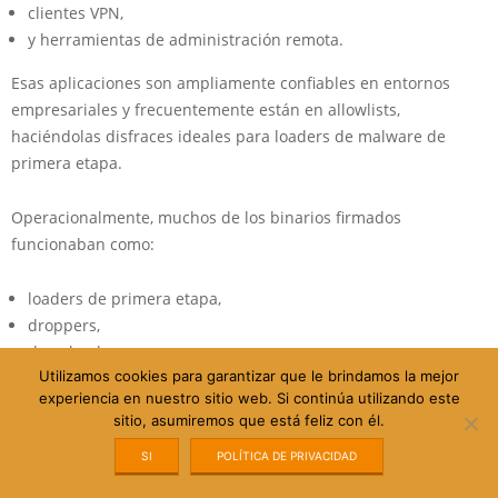
clientes VPN,
y herramientas de administración remota.
Esas aplicaciones son ampliamente confiables en entornos
empresariales y frecuentemente están en allowlists,
haciéndolas disfraces ideales para loaders de malware de
primera etapa.
Operacionalmente, muchos de los binarios firmados
funcionaban como:
loaders de primera etapa,
droppers,
downloaders,
Utilizamos cookies para garantizar que le brindamos la mejor
o instaladores de persistencia
experiencia en nuestro sitio web. Si continúa utilizando este
sitio, asumiremos que está feliz con él.
en lugar de payloads completos de ransomware por sí mismos.
SI
POLÍTICA DE PRIVACIDAD
El objetivo era: