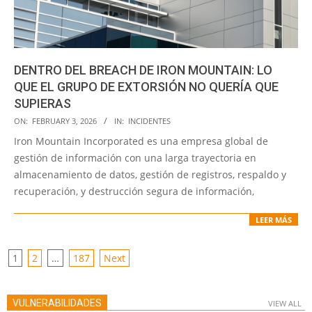
DENTRO DEL BREACH DE IRON MOUNTAIN: LO
QUE EL GRUPO DE EXTORSIÓN NO QUERÍA QUE
SUPIERAS
2026-
ON:
FEBRUARY 3, 2026
IN:
INCIDENTES
02-
Iron Mountain Incorporated es una empresa global de
03
gestión de información con una larga trayectoria en
almacenamiento de datos, gestión de registros, respaldo y
recuperación, y destrucción segura de información,
LEER MÁS
POSTS
1
2
…
187
Next
PAGINATION
VULNERABILIDADES
VIEW ALL