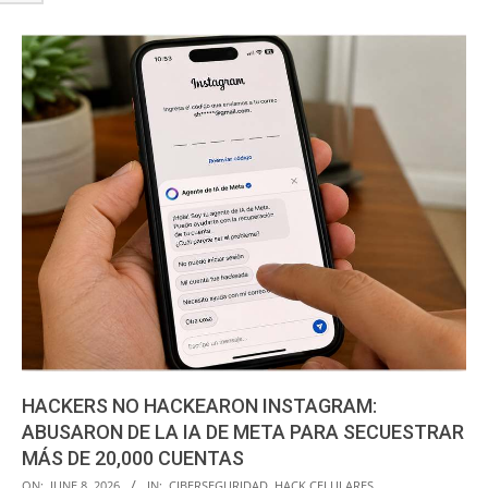
HACKERS NO HACKEARON INSTAGRAM:
ABUSARON DE LA IA DE META PARA SECUESTRAR
MÁS DE 20,000 CUENTAS
2026-
ON:
JUNE 8, 2026
IN:
CIBERSEGURIDAD
,
HACK CELULARES