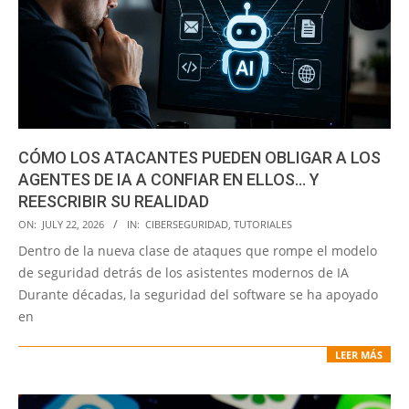
CÓMO LOS ATACANTES PUEDEN OBLIGAR A LOS
AGENTES DE IA A CONFIAR EN ELLOS… Y
REESCRIBIR SU REALIDAD
2026-
ON:
JULY 22, 2026
IN:
CIBERSEGURIDAD
,
TUTORIALES
07-
Dentro de la nueva clase de ataques que rompe el modelo
22
de seguridad detrás de los asistentes modernos de IA
Durante décadas, la seguridad del software se ha apoyado
en
LEER MÁS