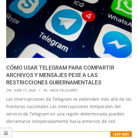
CÓMO USAR TELEGRAM PARA COMPARTIR
ARCHIVOS Y MENSAJES PESE A LAS
RESTRICCIONES GUBERNAMENTALES
2026-
ON:
JUNE 17, 2026
IN:
HACK CELULARES
06-
Las interrupciones de Telegram se extienden más allá de las
17
fronteras nacionales Las interrupciones temporales del
servicio de Telegram en una región determinada pueden
derramarse inesperadamente hacia entornos de red
LEER MÁS