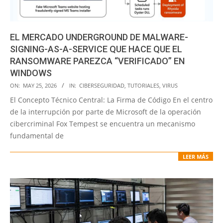
EL MERCADO UNDERGROUND DE MALWARE-
SIGNING-AS-A-SERVICE QUE HACE QUE EL
RANSOMWARE PAREZCA “VERIFICADO” EN
WINDOWS
2026-
ON:
MAY 25, 2026
IN:
CIBERSEGURIDAD
,
TUTORIALES
,
VIRUS
05-
El Concepto Técnico Central: La Firma de Código En el centro
25
de la interrupción por parte de Microsoft de la operación
cibercriminal Fox Tempest se encuentra un mecanismo
fundamental de
LEER MÁS