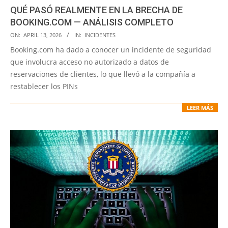
QUÉ PASÓ REALMENTE EN LA BRECHA DE
BOOKING.COM — ANÁLISIS COMPLETO
2026-
ON:
APRIL 13, 2026
IN:
INCIDENTES
04-
Booking.com ha dado a conocer un incidente de seguridad
13
que involucra acceso no autorizado a datos de
reservaciones de clientes, lo que llevó a la compañía a
restablecer los PINs
LEER MÁS