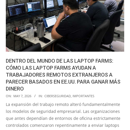
DENTRO DEL MUNDO DE LAS LAPTOP FARMS:
CÓMO LAS LAPTOP FARMS AYUDAN A
TRABAJADORES REMOTOS EXTRANJEROS A
PARECER BASADOS EN EE.UU. PARA GANAR MÁS
DINERO
2026-
ON:
MAY 7, 2026
IN:
CIBERSEGURIDAD
,
IMPORTANTES
05-
La expansión del trabajo remoto alteró fundamentalmente
07
los modelos de seguridad empresarial. Las organizaciones
que antes dependían de entornos de oficina estrictamente
controlados comenzaron repentinamente a enviar laptops