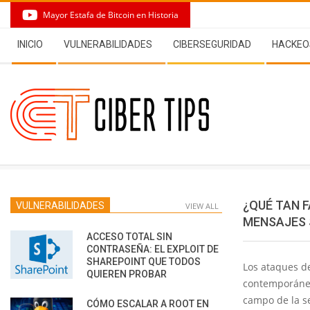
Skip
Mayor Estafa de Bitcoin en Historia
to
Secondary
content
INICIO
VULNERABILIDADES
CIBERSEGURIDAD
HACKEO
Navigation
Menu
¿QUÉ TAN F
VULNERABILIDADES
VIEW ALL
MENSAJES
ACCESO TOTAL SIN
CONTRASEÑA: EL EXPLOIT DE
SHAREPOINT QUE TODOS
Los ataques d
QUIEREN PROBAR
contemporáneo 
campo de la s
CÓMO ESCALAR A ROOT EN