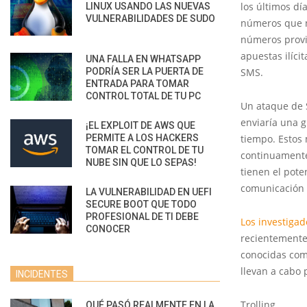
los últimos dí
LINUX USANDO LAS NUEVAS
VULNERABILIDADES DE SUDO
números que no
números provi
apuestas ilíci
UNA FALLA EN WHATSAPP
PODRÍA SER LA PUERTA DE
SMS.
ENTRADA PARA TOMAR
CONTROL TOTAL DE TU PC
Un ataque de 
enviaría una 
¡EL EXPLOIT DE AWS QUE
PERMITE A LOS HACKERS
tiempo. Estos 
TOMAR EL CONTROL DE TU
continuamente
NUBE SIN QUE LO SEPAS!
tienen el pote
comunicación 
LA VULNERABILIDAD EN UEFI
SECURE BOOT QUE TODO
PROFESIONAL DE TI DEBE
Los investigad
CONOCER
recientemente
conocidas com
llevan a cabo 
INCIDENTES
Trolling
QUÉ PASÓ REALMENTE EN LA