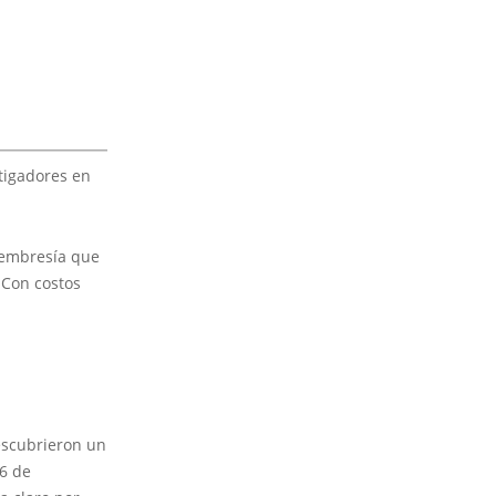
stigadores en
membresía que
 Con costos
escubrieron un
16 de