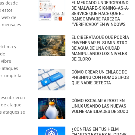
cas desde
EL MERCADO UNDERGROUND
DE MALWARE-SIGNING-AS-A-
s estos
SERVICE QUE HACE QUE EL
o web de
RANSOMWARE PAREZCA
es mensajes
“VERIFICADO” EN WINDOWS
EL CIBERATAQUE QUE PODRÍA
ENVENENAR EL SUMINISTRO
íctima y
DE AGUA DE UNA CIUDAD
 de
MANIPULANDO LOS NIVELES
DE CLORO
 vibre
e ataques
CÓMO CREAR UN ENLACE DE
errumpir la
PHISHING CON HOMOGLIFOS
QUE NADIE DETECTA
descubrieron
CÓMO ESCALAR A ROOT EN
s de ataque
LINUX USANDO LAS NUEVAS
s ataques se
VULNERABILIDADES DE SUDO
¿CONFÍAS EN TUS HELM
CHARTS? ESTE ES EL GRAVE