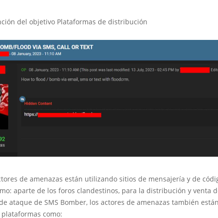
nción del objetivo Plataformas de distribución
tores de amenazas están utilizando sitios de mensajería y de códi
o: aparte de los foros clandestinos, para la distribución y venta 
de ataque de SMS Bomber, los actores de amenazas también está
 plataformas como: