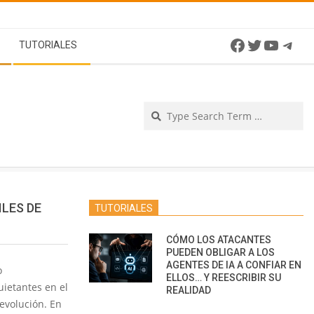
Facebook
Twitter
YouTu
Tel
TUTORIALES
Se
ILES DE
TUTORIALES
CÓMO LOS ATACANTES
PUEDEN OBLIGAR A LOS
AGENTES DE IA A CONFIAR EN
o
ELLOS… Y REESCRIBIR SU
uietantes en el
REALIDAD
evolución. En