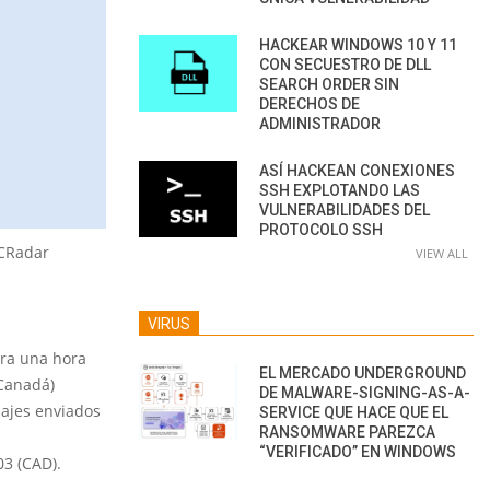
HACKEAR WINDOWS 10 Y 11
CON SECUESTRO DE DLL
SEARCH ORDER SIN
DERECHOS DE
ADMINISTRADOR
ASÍ HACKEAN CONEXIONES
SSH EXPLOTANDO LAS
VULNERABILIDADES DEL
PROTOCOLO SSH
OCRadar
VIEW ALL
VIRUS
ura una hora
EL MERCADO UNDERGROUND
/Canadá)
DE MALWARE-SIGNING-AS-A-
sajes enviados
SERVICE QUE HACE QUE EL
RANSOMWARE PAREZCA
“VERIFICADO” EN WINDOWS
03 (CAD).