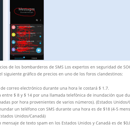
cios de los bombarderos de SMS Los expertos en seguridad de S
l siguiente gráfico de precios en uno de los foros clandestinos:
de correo electrónico durante una hora le costará $ 1.7.
la entre $ 8 y $ 14 por una llamada telefónica de inundación que d
amadas por hora provenientes de varios números). (Estados Unidos
 inundar un teléfono con SMS durante una hora es de $18 (4-5 men
(Estados Unidos/Canadá)
n mensaje de texto spam en los Estados Unidos y Canadá es de $0,