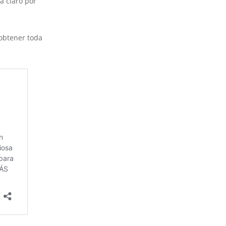
a claro por
 obtener toda