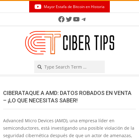
Skip
Mayor Estafa de Bitcoin en Historia
to
Secondary
Facebook
Twitter
YouTube
Telegram
content
Navigation
Menu
Search
CIBERATAQUE A AMD: DATOS ROBADOS EN VENTA
– ¡LO QUE NECESITAS SABER!
Advanced Micro Devices (AMD), una empresa líder en
semiconductores, está investigando una posible violación de la
seguridad cibernética después de que un actor de amenazas,