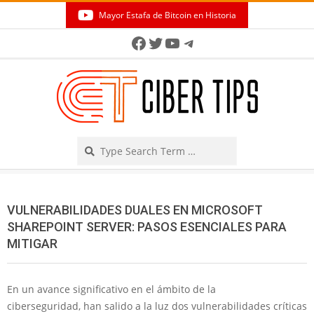
Skip
Mayor Estafa de Bitcoin en Historia
to
Secondary
Facebook
Twitter
YouTube
Telegram
content
Navigation
Menu
Search
VULNERABILIDADES DUALES EN MICROSOFT
SHAREPOINT SERVER: PASOS ESENCIALES PARA
MITIGAR
En un avance significativo en el ámbito de la
ciberseguridad, han salido a la luz dos vulnerabilidades críticas