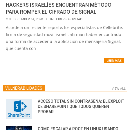
HACKERS ISRAELÍES ENCUENTRAN MÉTODO
PARA ROMPER EL CIFRADO DE SIGNAL
2020-
ON:
DECEMBER 14, 2020
IN:
CIBERSEGURIDAD
12-
Acorde a un reciente reporte, los especialistas de Cellebrite,
14
firma de seguridad móvil israelí, afirman haber encontrado
una forma de acceder a la aplicación de mensajería Signal,
que cuenta con
LEER MÁS
VULNERABILIDADES
VIEW ALL
ACCESO TOTAL SIN CONTRASEÑA: EL EXPLOIT
DE SHAREPOINT QUE TODOS QUIEREN
PROBAR
CÓMO ESCALAR A ROOT EN LINUX USANDO