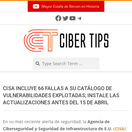
Skip
Mayor Estafa de Bitcoin en Historia
to
Secondary
Facebook
Twitter
YouTube
Telegram
content
Navigation
Menu
Search
CISA INCLUYE 66 FALLAS A SU CATÁLOGO DE
VULNERABILIDADES EXPLOTADAS; INSTALE LAS
ACTUALIZACIONES ANTES DEL 15 DE ABRIL
En su más reciente alerta de seguridad, la
Agencia de
Ciberseguridad y Seguridad de Infraestructura de E.U.
(CISA)