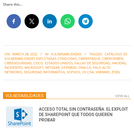
Share this...
2022-
ON:
MARCH 28, 2022
IN:
VULNERABILIDADES
TAGGED:
CATÁLOGO DE
03-
VULNERABILIDADES EXPLOTADAS CONOCIDAS
,
CIBERATAQUE
,
CIBERCRIMEN
,
28
CIBERSEGURIDAD
,
CISCO
,
ESTADOS UNIDOS
,
FALLAS DE SEGURIDAD
,
HACKING
,
INCIDENTES
,
MICROSOFT
,
NETGEAR
,
OPENBSD
,
ORACLE
,
PALO ALTO
NETWORKS
,
SEGURIDAD INFORMÁTICA
,
SOPHOS
,
US CISA
,
VMWARE
,
ZYXEL
VULNERABILIDADES
VIEW ALL
ACCESO TOTAL SIN CONTRASEÑA: EL EXPLOIT
DE SHAREPOINT QUE TODOS QUIEREN
PROBAR