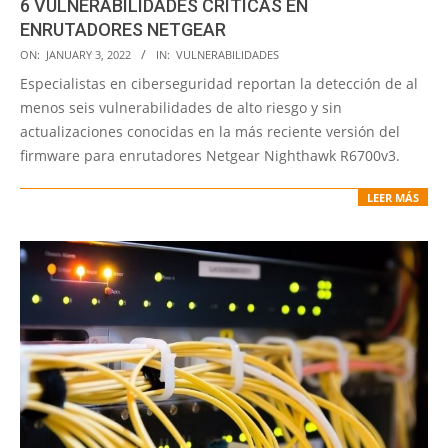
6 VULNERABILIDADES CRÍTICAS EN
ENRUTADORES NETGEAR
2022-
ON:
JANUARY 3, 2022
IN:
VULNERABILIDADES
01-
Especialistas en ciberseguridad reportan la detección de al
03
menos seis vulnerabilidades de alto riesgo y sin
actualizaciones conocidas en la más reciente versión del
firmware para enrutadores Netgear Nighthawk R6700v3.
LEER MÁS