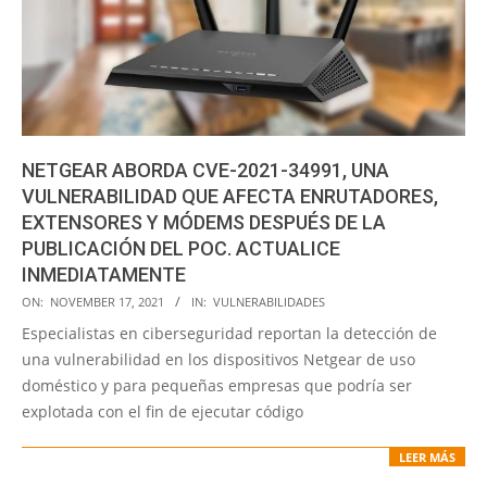
NETGEAR ABORDA CVE-2021-34991, UNA
VULNERABILIDAD QUE AFECTA ENRUTADORES,
EXTENSORES Y MÓDEMS DESPUÉS DE LA
PUBLICACIÓN DEL POC. ACTUALICE
INMEDIATAMENTE
2021-
ON:
NOVEMBER 17, 2021
IN:
VULNERABILIDADES
11-
Especialistas en ciberseguridad reportan la detección de
17
una vulnerabilidad en los dispositivos Netgear de uso
doméstico y para pequeñas empresas que podría ser
explotada con el fin de ejecutar código
LEER MÁS