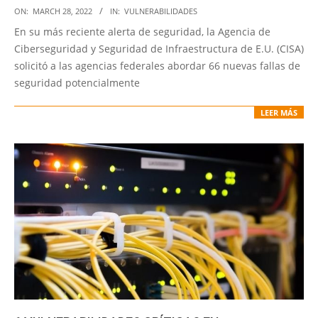
2022-
ON:
MARCH 28, 2022
IN:
VULNERABILIDADES
03-
En su más reciente alerta de seguridad, la Agencia de
28
Ciberseguridad y Seguridad de Infraestructura de E.U. (CISA)
solicitó a las agencias federales abordar 66 nuevas fallas de
seguridad potencialmente
LEER MÁS