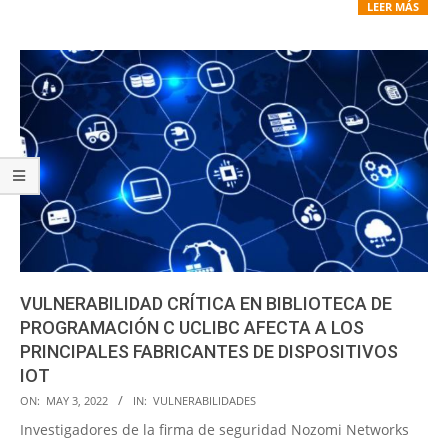
LEER MÁS
VULNERABILIDAD CRÍTICA EN BIBLIOTECA DE
PROGRAMACIÓN C UCLIBC AFECTA A LOS
PRINCIPALES FABRICANTES DE DISPOSITIVOS
IOT
2022-
ON:
MAY 3, 2022
IN:
VULNERABILIDADES
05-
Investigadores de la firma de seguridad Nozomi Networks
03