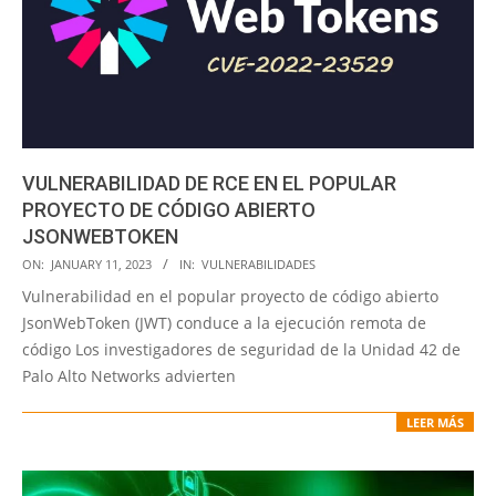
VULNERABILIDAD DE RCE EN EL POPULAR
PROYECTO DE CÓDIGO ABIERTO
JSONWEBTOKEN
2023-
ON:
JANUARY 11, 2023
IN:
VULNERABILIDADES
01-
Vulnerabilidad en el popular proyecto de código abierto
11
JsonWebToken (JWT) conduce a la ejecución remota de
código Los investigadores de seguridad de la Unidad 42 de
Palo Alto Networks advierten
LEER MÁS