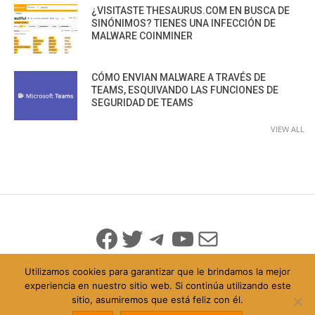
¿VISITASTE THESAURUS.COM EN BUSCA DE
SINÓNIMOS? TIENES UNA INFECCIÓN DE
MALWARE COINMINER
CÓMO ENVIAN MALWARE A TRAVÉS DE
TEAMS, ESQUIVANDO LAS FUNCIONES DE
SEGURIDAD DE TEAMS
VIEW ALL
Facebook
Twitter
Telegram
YouTube
Mail
Utilizamos cookies para garantizar que le brindamos la mejor
experiencia en nuestro sitio web. Si continúa utilizando este
sitio, asumiremos que está feliz con él.
© 2026 Todo Derechos Reservados
Política de Privacidad