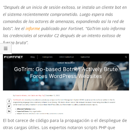
“Después de un inicio de sesión exitoso, se instala un cliente bot en
el sistema recientemente comprometido. Luego espera más
comandos de los actores de amenazas, expandiendo así la red de
bots”. lee el
informe
publicado por Fortinet. “GoTrim solo informa
las credenciales al servidor C2 después de un intento exitoso de
fuerza bruta”.
El bot carece de código para la propagación o el despliegue de
otras cargas útiles. Los expertos notaron scripts PHP que