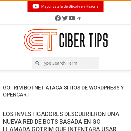
Skip
Mayor Estafa de Bitcoin en Historia
to
Secondary
Facebook
Twitter
YouTube
Telegram
content
Navigation
Menu
Search
GOTRIM BOTNET ATACA SITIOS DE WORDPRESS Y
OPENCART
LOS INVESTIGADORES DESCUBRIERON UNA
NUEVA RED DE BOTS BASADA EN GO
LLAMADA GOTRIM QUE INTENTABA USAR