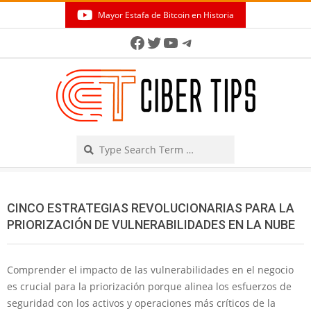
Skip
Mayor Estafa de Bitcoin en Historia
to
Secondary
Facebook
Twitter
YouTube
Telegram
content
Navigation
Menu
Search
CINCO ESTRATEGIAS REVOLUCIONARIAS PARA LA
PRIORIZACIÓN DE VULNERABILIDADES EN LA NUBE
Comprender el impacto de las vulnerabilidades en el negocio
es crucial para la priorización porque alinea los esfuerzos de
seguridad con los activos y operaciones más críticos de la