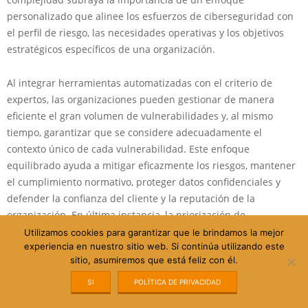
personalizado que alinee los esfuerzos de ciberseguridad con
el perfil de riesgo, las necesidades operativas y los objetivos
estratégicos específicos de una organización.
Al integrar herramientas automatizadas con el criterio de
expertos, las organizaciones pueden gestionar de manera
eficiente el gran volumen de vulnerabilidades y, al mismo
tiempo, garantizar que se considere adecuadamente el
contexto único de cada vulnerabilidad. Este enfoque
equilibrado ayuda a mitigar eficazmente los riesgos, mantener
el cumplimiento normativo, proteger datos confidenciales y
defender la confianza del cliente y la reputación de la
organización. En última instancia, la priorización de
vulnerabilidades no se trata solo de abordar las debilidades
Utilizamos cookies para garantizar que le brindamos la mejor
experiencia en nuestro sitio web. Si continúa utilizando este
técnicas, sino que es una función estratégica integral para la
sitio, asumiremos que está feliz con él.
salud general y la resiliencia de una organización.
SI
POLÍTICA DE PRIVACIDAD