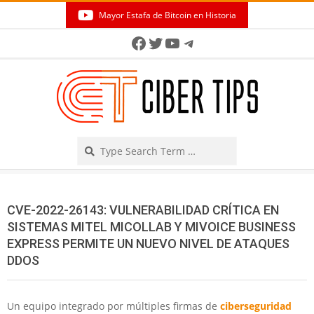
Skip
Mayor Estafa de Bitcoin en Historia
to
Secondary
Facebook
Twitter
YouTube
Telegram
content
Navigation
Menu
Search
CVE-2022-26143: VULNERABILIDAD CRÍTICA EN
SISTEMAS MITEL MICOLLAB Y MIVOICE BUSINESS
EXPRESS PERMITE UN NUEVO NIVEL DE ATAQUES
DDOS
Un equipo integrado por múltiples firmas de
ciberseguridad