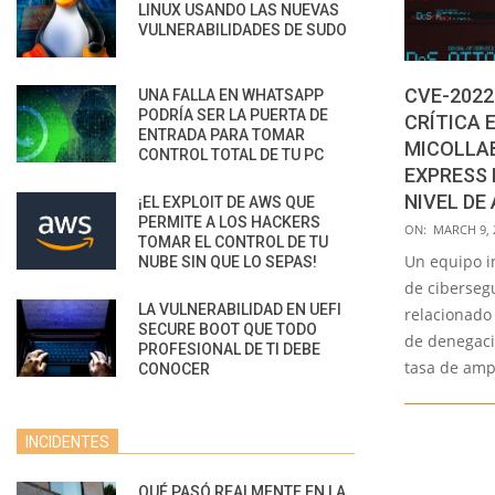
LINUX USANDO LAS NUEVAS
VULNERABILIDADES DE SUDO
CVE-2022
UNA FALLA EN WHATSAPP
PODRÍA SER LA PUERTA DE
CRÍTICA 
ENTRADA PARA TOMAR
MICOLLAB
CONTROL TOTAL DE TU PC
EXPRESS 
NIVEL DE
¡EL EXPLOIT DE AWS QUE
PERMITE A LOS HACKERS
2022-
ON:
MARCH 9, 
TOMAR EL CONTROL DE TU
03-
Un equipo i
NUBE SIN QUE LO SEPAS!
09
de ciberseg
LA VULNERABILIDAD EN UEFI
relacionado
SECURE BOOT QUE TODO
de denegaci
PROFESIONAL DE TI DEBE
tasa de amp
CONOCER
INCIDENTES
QUÉ PASÓ REALMENTE EN LA