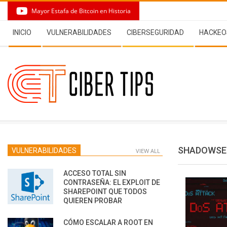
Skip
Mayor Estafa de Bitcoin en Historia
to
Secondary
content
INICIO
VULNERABILIDADES
CIBERSEGURIDAD
HACKEO
Navigation
Menu
SHADOWSE
VULNERABILIDADES
VIEW ALL
ACCESO TOTAL SIN
CONTRASEÑA: EL EXPLOIT DE
SHAREPOINT QUE TODOS
QUIEREN PROBAR
CÓMO ESCALAR A ROOT EN