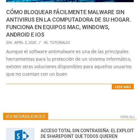
CÓMO BLOQUEAR FÁCILMENTE MALWARE SIN
ANTIVIRUS EN LA COMPUTADORA DE SU HOGAR.
FUNCIONA EN EQUIPOS MAC, WINDOWS,
ANDROID E IOS
2020-
ON:
APRIL 3, 2020
IN:
TUTORIALES
04-
Aunque el software antimalware es una de las principales
03
herramientas para la protección de un sistema informático,
existen otras soluciones disponibles para aquellos usuarios
que no cuentan con un buen
LEER MÁS
VULNERABILIDADES
VIEW ALL
ACCESO TOTAL SIN CONTRASEÑA: EL EXPLOIT
DE SHAREPOINT QUE TODOS QUIEREN