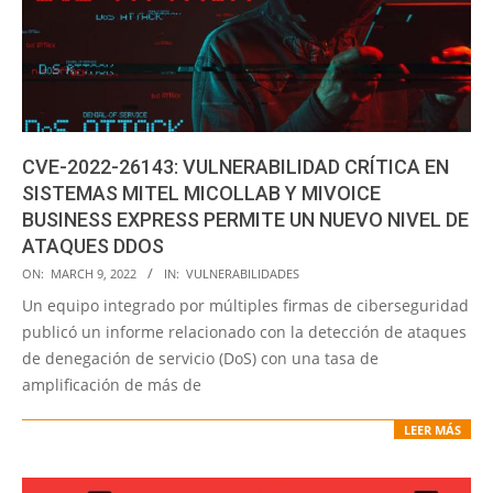
CVE-2022-26143: VULNERABILIDAD CRÍTICA EN
SISTEMAS MITEL MICOLLAB Y MIVOICE
BUSINESS EXPRESS PERMITE UN NUEVO NIVEL DE
ATAQUES DDOS
2022-
ON:
MARCH 9, 2022
IN:
VULNERABILIDADES
03-
Un equipo integrado por múltiples firmas de ciberseguridad
09
publicó un informe relacionado con la detección de ataques
de denegación de servicio (DoS) con una tasa de
amplificación de más de
LEER MÁS