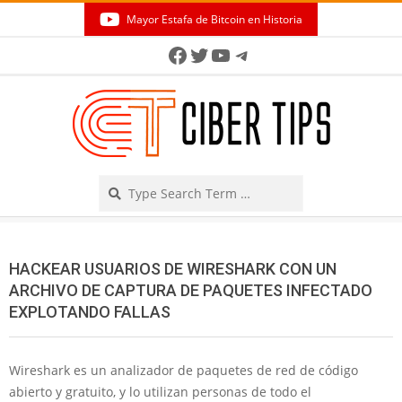
Skip
Mayor Estafa de Bitcoin en Historia
to
Secondary
Facebook
Twitter
YouTube
Telegram
content
Navigation
Menu
Search
HACKEAR USUARIOS DE WIRESHARK CON UN
ARCHIVO DE CAPTURA DE PAQUETES INFECTADO
EXPLOTANDO FALLAS
Wireshark es un analizador de paquetes de red de código
abierto y gratuito, y lo utilizan personas de todo el