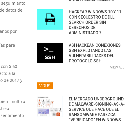
 seguimiento
 de datos de
HACKEAR WINDOWS 10 Y 11
CON SECUESTRO DE DLL
SEARCH ORDER SIN
DERECHOS DE
xanos por
ADMINISTRADOR
ías para
ASÍ HACKEAN CONEXIONES
SSH EXPLOTANDO LAS
VULNERABILIDADES DEL
PROTOCOLO SSH
 con $ 60
VIEW ALL
cto a la
ro de 2017 y
VIRUS
EL MERCADO UNDERGROUND
mbién multó a
DE MALWARE-SIGNING-AS-A-
streo
SERVICE QUE HACE QUE EL
RANSOMWARE PAREZCA
onsentimiento
“VERIFICADO” EN WINDOWS