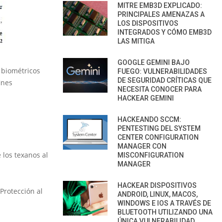
MITRE EMB3D EXPLICADO:
PRINCIPALES AMENAZAS A
LOS DISPOSITIVOS
INTEGRADOS Y CÓMO EMB3D
LAS MITIGA
GOOGLE GEMINI BAJO
s biométricos
FUEGO: VULNERABILIDADES
DE SEGURIDAD CRÍTICAS QUE
ines
NECESITA CONOCER PARA
HACKEAR GEMINI
HACKEANDO SCCM:
PENTESTING DEL SYSTEM
CENTER CONFIGURATION
MANAGER CON
 los texanos al
MISCONFIGURATION
MANAGER
HACKEAR DISPOSITIVOS
Protección al
ANDROID, LINUX, MACOS,
WINDOWS E IOS A TRAVÉS DE
BLUETOOTH UTILIZANDO UNA
ÚNICA VULNERABILIDAD