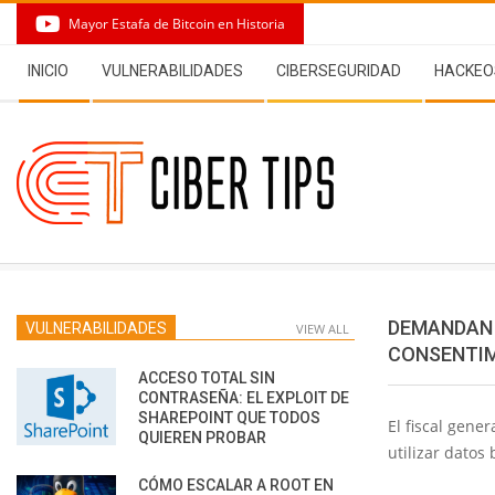
Skip
Mayor Estafa de Bitcoin en Historia
to
Secondary
content
INICIO
VULNERABILIDADES
CIBERSEGURIDAD
HACKEO
Navigation
Menu
DEMANDAN 
VULNERABILIDADES
VIEW ALL
CONSENTI
ACCESO TOTAL SIN
CONTRASEÑA: EL EXPLOIT DE
SHAREPOINT QUE TODOS
El fiscal gene
QUIEREN PROBAR
utilizar datos
CÓMO ESCALAR A ROOT EN