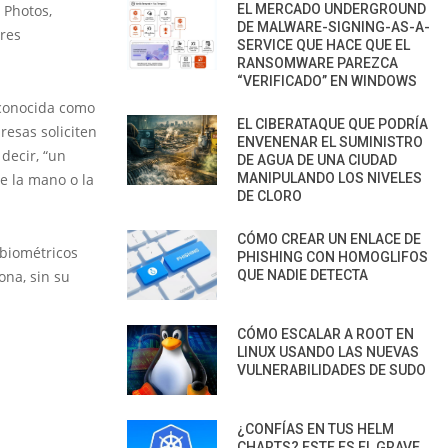
 Photos,
EL MERCADO UNDERGROUND
DE MALWARE-SIGNING-AS-A-
ores
SERVICE QUE HACE QUE EL
RANSOMWARE PAREZCA
“VERIFICADO” EN WINDOWS
conocida como
EL CIBERATAQUE QUE PODRÍA
resas soliciten
ENVENENAR EL SUMINISTRO
 decir, “un
DE AGUA DE UNA CIUDAD
de la mano o la
MANIPULANDO LOS NIVELES
DE CLORO
CÓMO CREAR UN ENLACE DE
 biométricos
PHISHING CON HOMOGLIFOS
ona, sin su
QUE NADIE DETECTA
CÓMO ESCALAR A ROOT EN
LINUX USANDO LAS NUEVAS
VULNERABILIDADES DE SUDO
¿CONFÍAS EN TUS HELM
CHARTS? ESTE ES EL GRAVE