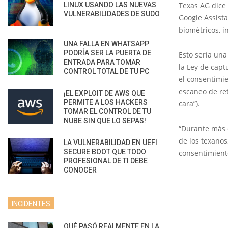
LINUX USANDO LAS NUEVAS
Texas AG dice
VULNERABILIDADES DE SUDO
Google Assist
biométricos, i
UNA FALLA EN WHATSAPP
PODRÍA SER LA PUERTA DE
Esto sería una
ENTRADA PARA TOMAR
la Ley de capt
CONTROL TOTAL DE TU PC
el consentimie
escaneo de reti
¡EL EXPLOIT DE AWS QUE
PERMITE A LOS HACKERS
cara”).
TOMAR EL CONTROL DE TU
NUBE SIN QUE LO SEPAS!
“Durante más 
de los texanos
LA VULNERABILIDAD EN UEFI
SECURE BOOT QUE TODO
consentimiento
PROFESIONAL DE TI DEBE
CONOCER
INCIDENTES
QUÉ PASÓ REALMENTE EN LA