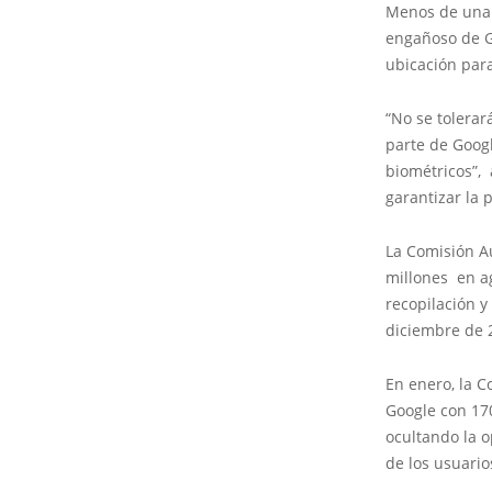
Menos de una 
engañoso de Go
ubicación para
“No se tolerar
parte de Googl
biométricos”, 
garantizar la 
La Comisión A
millones en ag
recopilación y
diciembre de 
En enero, la C
Google con 170
ocultando la o
de los usuario