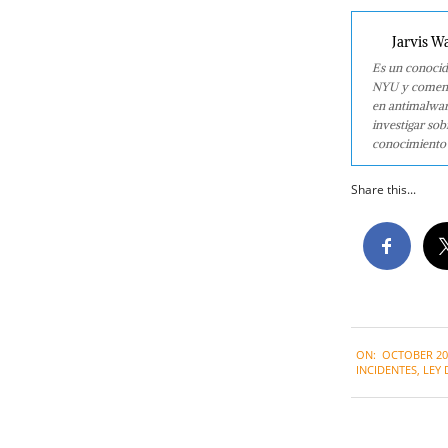
Jarvis W
Es un conocid
NYU y comenzó
en antimalwar
investigar so
conocimiento 
Share this...
2022-
ON:
OCTOBER 20,
10-
INCIDENTES
,
LEY 
20