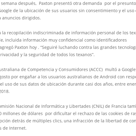
semana después, Paxton presentó otra demanda por el presunto
ogle de la ubicación de sus usuarios sin consentimiento y el uso
 anuncios dirigidos.
á la recopilación indiscriminada de información personal de los te
e, incluida información muy confidencial como identificadores
agregó Paxton hoy . “Seguiré luchando contra las grandes tecnolog
privacidad y la seguridad de todos los texanos”.
ustraliana de Competencia y Consumidores (ACCC) multó a Google
osto por engañar a los usuarios australianos de Android con respe
 el uso de sus datos de ubicación durante casi dos años, entre ene
2018.
omisión Nacional de Informática y Libertades (CNIL) de Francia ta
 millones de dólares por dificultar el rechazo de las cookies de ra
pción detrás de múltiples clics, una infracción de la libertad de c
s de Internet.