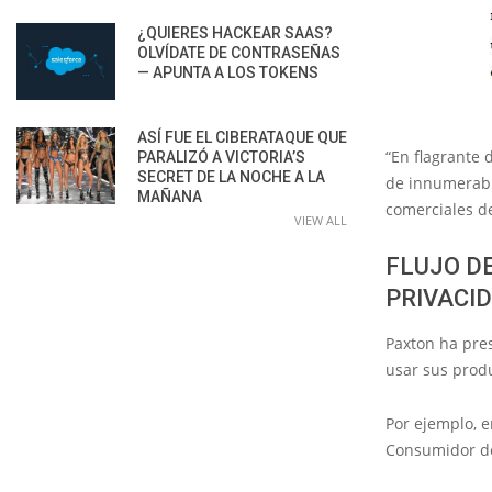
¿QUIERES HACKEAR SAAS?
OLVÍDATE DE CONTRASEÑAS
— APUNTA A LOS TOKENS
ASÍ FUE EL CIBERATAQUE QUE
“En flagrante 
PARALIZÓ A VICTORIA’S
SECRET DE LA NOCHE A LA
de innumerable
MAÑANA
comerciales d
VIEW ALL
FLUJO D
PRIVACI
Paxton ha pres
usar sus produ
Por ejemplo, 
Consumidor de