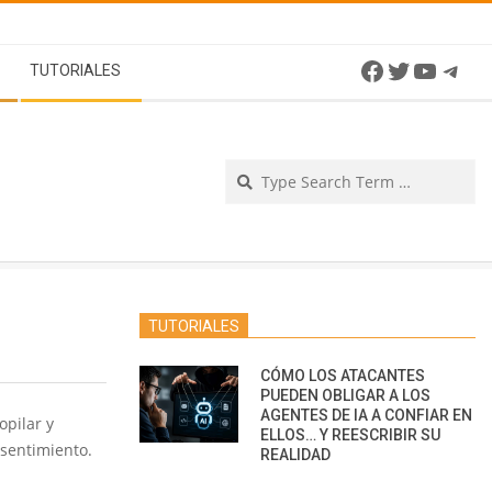
Facebook
Twitter
YouTu
Tel
TUTORIALES
Se
TUTORIALES
CÓMO LOS ATACANTES
PUEDEN OBLIGAR A LOS
AGENTES DE IA A CONFIAR EN
pilar y
ELLOS… Y REESCRIBIR SU
nsentimiento.
REALIDAD