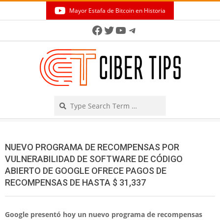
Skip
Mayor Estafa de Bitcoin en Historia
to
Secondary
Facebook
Twitter
YouTube
Telegram
content
Navigation
Menu
Search
NUEVO PROGRAMA DE RECOMPENSAS POR
VULNERABILIDAD DE SOFTWARE DE CÓDIGO
ABIERTO DE GOOGLE OFRECE PAGOS DE
RECOMPENSAS DE HASTA $ 31,337
Google presentó hoy un nuevo programa de recompensas