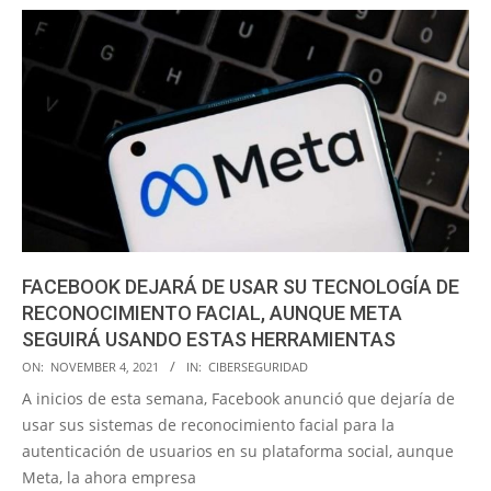
FACEBOOK DEJARÁ DE USAR SU TECNOLOGÍA DE
RECONOCIMIENTO FACIAL, AUNQUE META
SEGUIRÁ USANDO ESTAS HERRAMIENTAS
2021-
ON:
NOVEMBER 4, 2021
IN:
CIBERSEGURIDAD
11-
A inicios de esta semana, Facebook anunció que dejaría de
04
usar sus sistemas de reconocimiento facial para la
autenticación de usuarios en su plataforma social, aunque
Meta, la ahora empresa