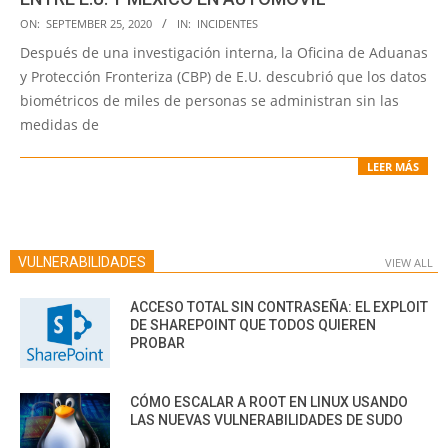
2020-
ON:
SEPTEMBER 25, 2020
IN:
INCIDENTES
09-
Después de una investigación interna, la Oficina de Aduanas
25
y Protección Fronteriza (CBP) de E.U. descubrió que los datos
biométricos de miles de personas se administran sin las
medidas de
LEER MÁS
VULNERABILIDADES
VIEW ALL
ACCESO TOTAL SIN CONTRASEÑA: EL EXPLOIT
DE SHAREPOINT QUE TODOS QUIEREN
PROBAR
CÓMO ESCALAR A ROOT EN LINUX USANDO
LAS NUEVAS VULNERABILIDADES DE SUDO