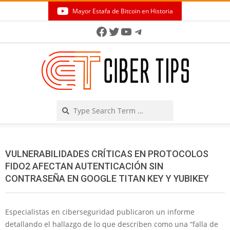
Skip
Mayor Estafa de Bitcoin en Historia
to
Secondary
Facebook
Twitter
YouTube
Telegram
content
Navigation
Menu
Search
VULNERABILIDADES CRÍTICAS EN PROTOCOLOS
FIDO2 AFECTAN AUTENTICACIÓN SIN
CONTRASEÑA EN GOOGLE TITAN KEY Y YUBIKEY
Especialistas en ciberseguridad publicaron un informe
detallando el hallazgo de lo que describen como una “falla de