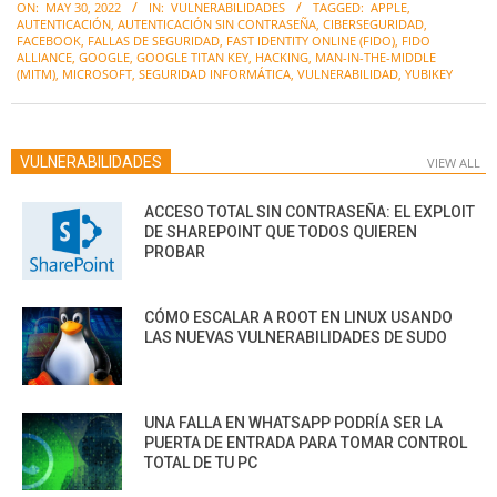
ON:
MAY 30, 2022
IN:
VULNERABILIDADES
TAGGED:
APPLE
,
05-
AUTENTICACIÓN
,
AUTENTICACIÓN SIN CONTRASEÑA
,
CIBERSEGURIDAD
,
30
FACEBOOK
,
FALLAS DE SEGURIDAD
,
FAST IDENTITY ONLINE (FIDO)
,
FIDO
ALLIANCE
,
GOOGLE
,
GOOGLE TITAN KEY
,
HACKING
,
MAN-IN-THE-MIDDLE
(MITM)
,
MICROSOFT
,
SEGURIDAD INFORMÁTICA
,
VULNERABILIDAD
,
YUBIKEY
VULNERABILIDADES
VIEW ALL
ACCESO TOTAL SIN CONTRASEÑA: EL EXPLOIT
DE SHAREPOINT QUE TODOS QUIEREN
PROBAR
CÓMO ESCALAR A ROOT EN LINUX USANDO
LAS NUEVAS VULNERABILIDADES DE SUDO
UNA FALLA EN WHATSAPP PODRÍA SER LA
PUERTA DE ENTRADA PARA TOMAR CONTROL
TOTAL DE TU PC