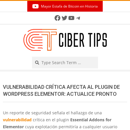
Skip
Mayor Estafa de Bitcoin en Historia
to
Secondary
Facebook
Twitter
YouTube
Telegram
content
Navigation
Menu
Search
VULNERABILIDAD CRÍTICA AFECTA AL PLUGIN DE
WORDPRESS ELEMENTOR: ACTUALICE PRONTO
Un reporte de seguridad señala el hallazgo de una
vulnerabilidad
crítica en el plugin
Essential Addons for
Elementor
cuya explotación permitiría a cualquier usuario