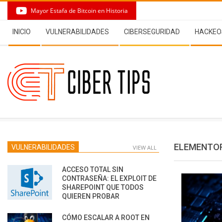
Skip
Mayor Estafa de Bitcoin en Historia
to
Secondary
content
INICIO
VULNERABILIDADES
CIBERSEGURIDAD
HACKEO
Navigation
Menu
ELEMENTO
VULNERABILIDADES
VIEW ALL
ACCESO TOTAL SIN
CONTRASEÑA: EL EXPLOIT DE
SHAREPOINT QUE TODOS
QUIEREN PROBAR
CÓMO ESCALAR A ROOT EN