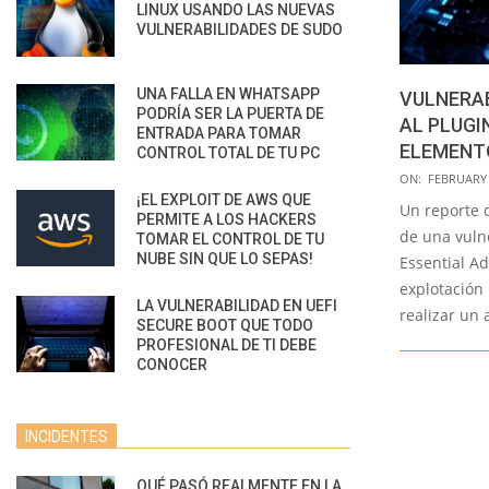
LINUX USANDO LAS NUEVAS
VULNERABILIDADES DE SUDO
UNA FALLA EN WHATSAPP
VULNERAB
PODRÍA SER LA PUERTA DE
AL PLUGI
ENTRADA PARA TOMAR
ELEMENT
CONTROL TOTAL DE TU PC
2022-
ON:
FEBRUARY 
¡EL EXPLOIT DE AWS QUE
02-
Un reporte 
PERMITE A LOS HACKERS
01
de una vulne
TOMAR EL CONTROL DE TU
NUBE SIN QUE LO SEPAS!
Essential A
explotación 
LA VULNERABILIDAD EN UEFI
realizar un 
SECURE BOOT QUE TODO
PROFESIONAL DE TI DEBE
CONOCER
INCIDENTES
QUÉ PASÓ REALMENTE EN LA