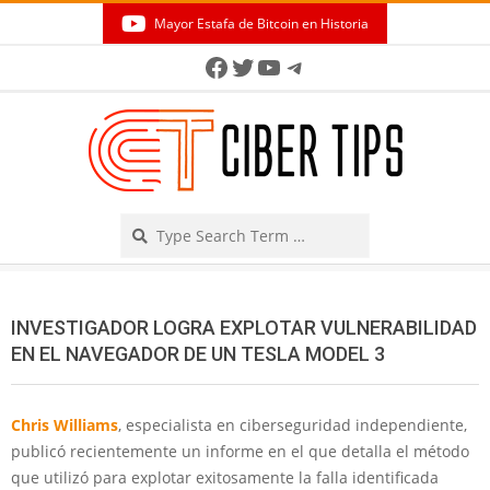
Skip
Mayor Estafa de Bitcoin en Historia
to
Secondary
Facebook
Twitter
YouTube
Telegram
content
Navigation
Menu
Search
INVESTIGADOR LOGRA EXPLOTAR VULNERABILIDAD
EN EL NAVEGADOR DE UN TESLA MODEL 3
Chris Williams
, especialista en ciberseguridad independiente,
publicó recientemente un informe en el que detalla el método
que utilizó para explotar exitosamente la falla identificada