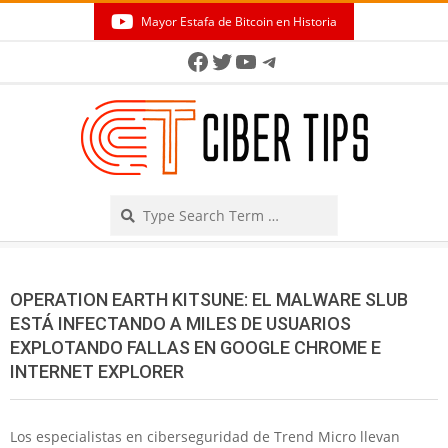
Skip
Mayor Estafa de Bitcoin en Historia
to
Secondary
Facebook
Twitter
YouTube
Telegram
content
Navigation
Menu
Search
OPERATION EARTH KITSUNE: EL MALWARE SLUB
ESTÁ INFECTANDO A MILES DE USUARIOS
EXPLOTANDO FALLAS EN GOOGLE CHROME E
INTERNET EXPLORER
Los especialistas en ciberseguridad de Trend Micro llevan