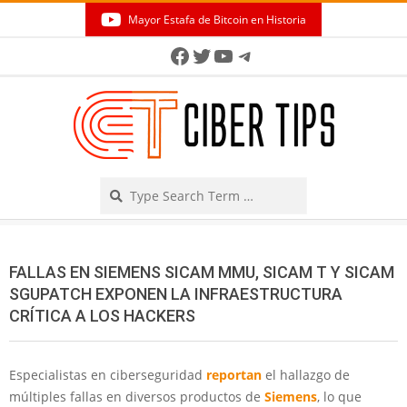
Skip
Mayor Estafa de Bitcoin en Historia
to
Secondary
Facebook
Twitter
YouTube
Telegram
content
Navigation
Menu
Search
FALLAS EN SIEMENS SICAM MMU, SICAM T Y SICAM
SGUPATCH EXPONEN LA INFRAESTRUCTURA
CRÍTICA A LOS HACKERS
Especialistas en ciberseguridad
reportan
el hallazgo de
múltiples fallas en diversos productos de
Siemens
, lo que