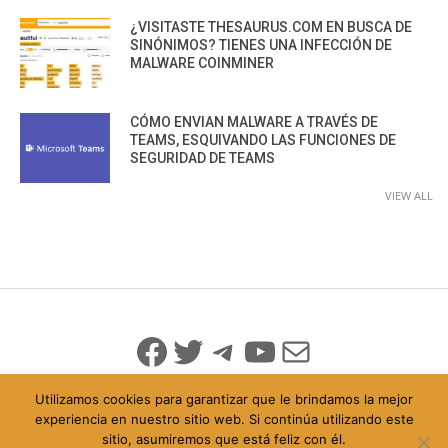
¿VISITASTE THESAURUS.COM EN BUSCA DE
SINÓNIMOS? TIENES UNA INFECCIÓN DE
MALWARE COINMINER
CÓMO ENVIAN MALWARE A TRAVÉS DE
TEAMS, ESQUIVANDO LAS FUNCIONES DE
SEGURIDAD DE TEAMS
VIEW ALL
Facebook
Twitter
Telegram
YouTube
Mail
Utilizamos cookies para garantizar que le brindamos la mejor
experiencia en nuestro sitio web. Si continúa utilizando este
sitio, asumiremos que está feliz con él.
© 2026 Todo Derechos Reservados