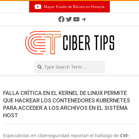
Skip
Mayor Estafa de Bitcoin en Historia
to
Secondary
Facebook
Twitter
YouTube
Telegram
content
Navigation
Menu
Search
FALLA CRÍTICA EN EL KERNEL DE LINUX PERMITE
QUE HACKEAR LOS CONTENEDORES KUBERNETES
PARA ACCEDER A LOS ARCHIVOS EN EL SISTEMA
HOST
Especialistas en ciberseguridad reportan el hallazgo de
CVE-