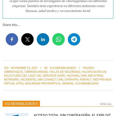
ocupó varios puestos de investigador de ciberseguridad con diferentes
empresas. También tiene experiencia en diferentes industrias como
finanzas, salud medica y reconocimiento facial.
Share this...
2021-
ON:
NOVEMBER 23, 2021
IN:
VULNERABILIDADES
TAGGED:
11-
CIBERATAQUE
,
CIBERSEGURIDAD
,
FALLAS DE SEGURIDAD
,
FALSIFICACIÓN DE
23
SOLICITUDES DEL LADO DEL SERVIDOR (SSRF)
,
HACKING
,
HMS INDUSTRIAL
NETWORKS
,
INCIDENTES
,
MB CONNECT LINE
,
OPENVPN
,
PERFACT
,
RED PRIVADA
VIRTUAL (VPN)
,
SEGURIDAD INFORMÁTICA
,
SIEMENS
,
VULNERABILIDAD
VULNERABILIDADES
VIEW ALL
ACCESO TOTAL SIN CONTRASEÑA: EL EXPLOIT