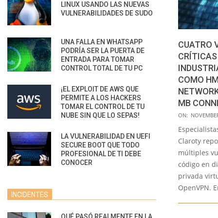
LINUX USANDO LAS NUEVAS
VULNERABILIDADES DE SUDO
UNA FALLA EN WHATSAPP
CUATRO 
PODRÍA SER LA PUERTA DE
CRÍTICAS
ENTRADA PARA TOMAR
INDUSTRI
CONTROL TOTAL DE TU PC
COMO HM
¡EL EXPLOIT DE AWS QUE
NETWORKS
PERMITE A LOS HACKERS
MB CONN
TOMAR EL CONTROL DE TU
2021-
NUBE SIN QUE LO SEPAS!
ON:
NOVEMBER 
11-
Especialista
LA VULNERABILIDAD EN UEFI
23
Claroty repo
SECURE BOOT QUE TODO
múltiples v
PROFESIONAL DE TI DEBE
CONOCER
código en d
privada vir
OpenVPN. En
INCIDENTES
QUÉ PASÓ REALMENTE EN LA