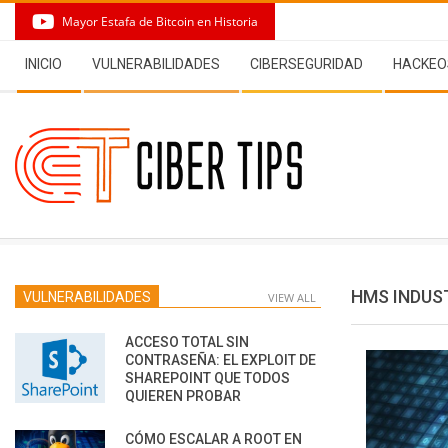
Skip
Mayor Estafa de Bitcoin en Historia
to
Secondary
content
INICIO
VULNERABILIDADES
CIBERSEGURIDAD
HACKEO
Navigation
Menu
HMS INDUS
VULNERABILIDADES
VIEW ALL
ACCESO TOTAL SIN
CONTRASEÑA: EL EXPLOIT DE
SHAREPOINT QUE TODOS
QUIEREN PROBAR
CÓMO ESCALAR A ROOT EN