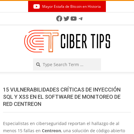
Skip
Mayor Estafa de Bitcoin en Historia
to
Secondary
Facebook
Twitter
YouTube
Telegram
content
Navigation
Menu
Search
15 VULNERABILIDADES CRÍTICAS DE INYECCIÓN
SQL Y XSS EN EL SOFTWARE DE MONITOREO DE
RED CENTREON
Especialistas en ciberseguridad reportan el hallazgo de al
menos 15 fallas en
Centreon
, una solución de código abierto