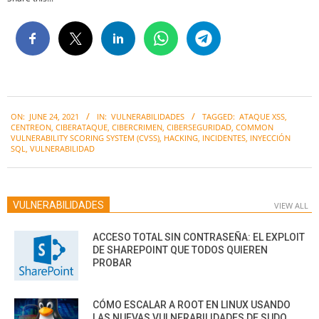
2021-
ON:
JUNE 24, 2021
IN:
VULNERABILIDADES
TAGGED:
ATAQUE XSS
,
06-
CENTREON
,
CIBERATAQUE
,
CIBERCRIMEN
,
CIBERSEGURIDAD
,
COMMON
24
VULNERABILITY SCORING SYSTEM (CVSS)
,
HACKING
,
INCIDENTES
,
INYECCIÓN
SQL
,
VULNERABILIDAD
VULNERABILIDADES
VIEW ALL
ACCESO TOTAL SIN CONTRASEÑA: EL EXPLOIT
DE SHAREPOINT QUE TODOS QUIEREN
PROBAR
CÓMO ESCALAR A ROOT EN LINUX USANDO
LAS NUEVAS VULNERABILIDADES DE SUDO