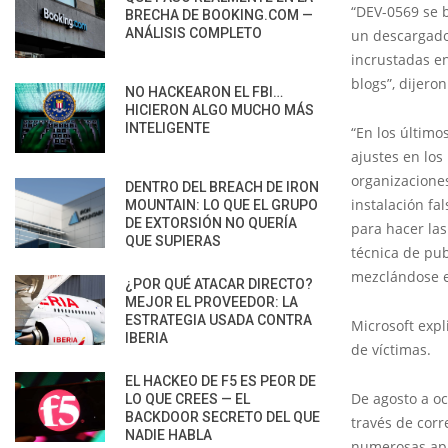
“DEV-0569 se 
BRECHA DE BOOKING.COM —
ANÁLISIS COMPLETO
un descargado
incrustadas en
blogs”, dijero
NO HACKEARON EL FBI…
HICIERON ALGO MUCHO MÁS
INTELIGENTE
“En los último
ajustes en los
organizaciones
DENTRO DEL BREACH DE IRON
instalación fa
MOUNTAIN: LO QUE EL GRUPO
DE EXTORSIÓN NO QUERÍA
para hacer las
QUE SUPIERAS
técnica de pu
mezclándose ef
¿POR QUÉ ATACAR DIRECTO?
MEJOR EL PROVEEDOR: LA
ESTRATEGIA USADA CONTRA
Microsoft expl
IBERIA
de víctimas.
EL HACKEO DE F5 ES PEOR DE
De agosto a o
LO QUE CREES — EL
BACKDOOR SECRETO DEL QUE
través de corr
NADIE HABLA
numerosas apl