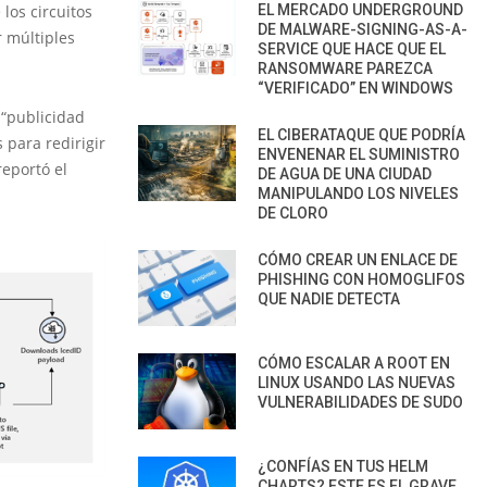
los circuitos
EL MERCADO UNDERGROUND
DE MALWARE-SIGNING-AS-A-
r múltiples
SERVICE QUE HACE QUE EL
RANSOMWARE PAREZCA
“VERIFICADO” EN WINDOWS
 “publicidad
EL CIBERATAQUE QUE PODRÍA
 para redirigir
ENVENENAR EL SUMINISTRO
reportó el
DE AGUA DE UNA CIUDAD
MANIPULANDO LOS NIVELES
DE CLORO
CÓMO CREAR UN ENLACE DE
PHISHING CON HOMOGLIFOS
QUE NADIE DETECTA
CÓMO ESCALAR A ROOT EN
LINUX USANDO LAS NUEVAS
VULNERABILIDADES DE SUDO
¿CONFÍAS EN TUS HELM
CHARTS? ESTE ES EL GRAVE