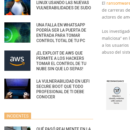
LINUX USANDO LAS NUEVAS
El
ransomwar
VULNERABILIDADES DE SUDO
de carreras de
actores de am
UNA FALLA EN WHATSAPP
PODRÍA SER LA PUERTA DE
Los investiga
ENTRADA PARA TOMAR
maliciosa” en 
CONTROL TOTAL DE TU PC
a los usuarios
abuso del sist
¡EL EXPLOIT DE AWS QUE
PERMITE A LOS HACKERS
TOMAR EL CONTROL DE TU
NUBE SIN QUE LO SEPAS!
LA VULNERABILIDAD EN UEFI
SECURE BOOT QUE TODO
PROFESIONAL DE TI DEBE
CONOCER
INCIDENTES
QUÉ PASÓ REALMENTE EN LA