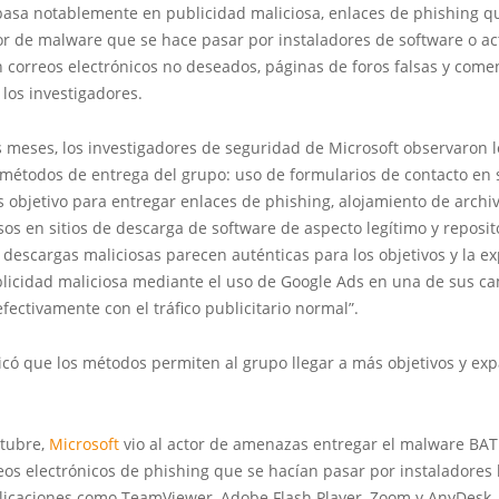
basa notablemente en publicidad maliciosa, enlaces de phishing 
r de malware que se hace pasar por instaladores de software o ac
 correos electrónicos no deseados, páginas de foros falsas y come
n los investigadores.
s meses, los investigadores de seguridad de Microsoft observaron l
 métodos de entrega del grupo: uso de formularios de contacto en 
 objetivo para entregar enlaces de phishing, alojamiento de archi
lsos en sitios de descarga de software de aspecto legítimo y reposit
 descargas maliciosas parecen auténticas para los objetivos y la e
blicidad maliciosa mediante el uso de Google Ads en una de sus c
ectivamente con el tráfico publicitario normal”.
icó que los métodos permiten al grupo llegar a más objetivos y ex
ctubre,
Microsoft
vio al actor de amenazas entregar el malware BA
eos electrónicos de phishing que se hacían pasar por instaladores 
icaciones como TeamViewer, Adobe Flash Player, Zoom y AnyDesk.