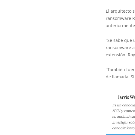
El arquitecto 
ransomware Ro
anteriormente
“Se sabe que 
ransomware ac
extensión .Roy
“También fuer
de llamada. S
Jarvis W
Es un conocid
NYU y comenzó
en antimalwar
investigar so
conocimiento 