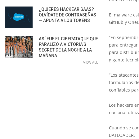
¿QUIERES HACKEAR SAAS?
El malware est
OLVÍDATE DE CONTRASEÑAS
— APUNTA A LOS TOKENS
GitHub y OneD
“En septiembr
ASÍ FUE EL CIBERATAQUE QUE
PARALIZÓ A VICTORIA’S
para entregar 
SECRET DE LA NOCHE A LA
para distribui
MAÑANA
gigante tecnol
VIEW ALL
“Los atacante
formularios de
confiables para
Los hackers e
nacional utili
Cuando se con
BATLOADER.