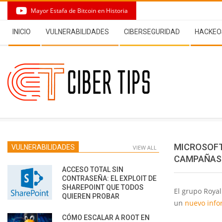
Skip
Mayor Estafa de Bitcoin en Historia
to
Secondary
content
INICIO
VULNERABILIDADES
CIBERSEGURIDAD
HACKEO
Navigation
Menu
MICROSOFT
VULNERABILIDADES
VIEW ALL
CAMPAÑAS 
ACCESO TOTAL SIN
CONTRASEÑA: EL EXPLOIT DE
SHAREPOINT QUE TODOS
El grupo Roya
QUIEREN PROBAR
un
nuevo inf
CÓMO ESCALAR A ROOT EN