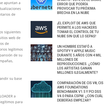
que apuntan a
ERROR QUE PODRÍA
tualizaciones
PROVOCAR TU PRÓXIMA
BRECHA EN LA NUBE
ntarios de
¡EL EXPLOIT DE AWS QUE
PERMITE A LOS HACKERS
os siguientes
TOMAR EL CONTROL DE TU
NUBE SIN QUE LO SEPAS!
sitios web de
vos de
UN HOMBRE ESTAFÓ A
orios legítimos
SPOTIFY Y APPLE MUSIC
xpansión de su
DURANTE 5 AÑOS CON 4 MIL
MILLONES DE
ampañas,
REPRODUCCIONES. ¿CÓMO
LOS ARTISTAS GANAN
MILLONES ILEGALMENTE?
pandir su base
COMPARACIÓN DE CIS V8, CIS
AWS FOUNDATIONS
BENCHMARK V1.5 Y PCI DSS
TLOADER a
V4.0 PARA CSPM. ¿CON CUÁL
DEBERÍAS EMPEZAR?
legítimos para