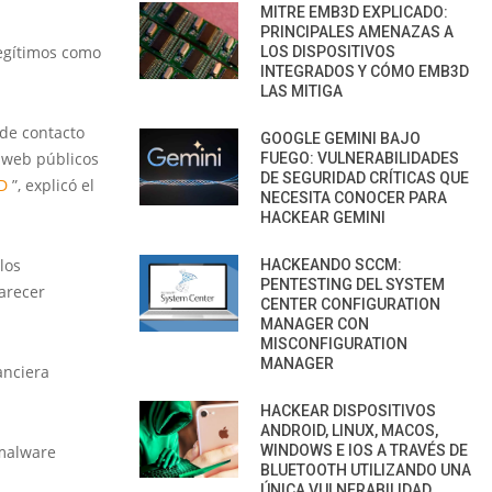
MITRE EMB3D EXPLICADO:
PRINCIPALES AMENAZAS A
legítimos como
LOS DISPOSITIVOS
INTEGRADOS Y CÓMO EMB3D
LAS MITIGA
de contacto
GOOGLE GEMINI BAJO
s web públicos
FUEGO: VULNERABILIDADES
DE SEGURIDAD CRÍTICAS QUE
D
”, explicó el
NECESITA CONOCER PARA
HACKEAR GEMINI
los
HACKEANDO SCCM:
PENTESTING DEL SYSTEM
parecer
CENTER CONFIGURATION
MANAGER CON
MISCONFIGURATION
MANAGER
anciera
.
HACKEAR DISPOSITIVOS
ANDROID, LINUX, MACOS,
WINDOWS E IOS A TRAVÉS DE
 malware
BLUETOOTH UTILIZANDO UNA
ÚNICA VULNERABILIDAD