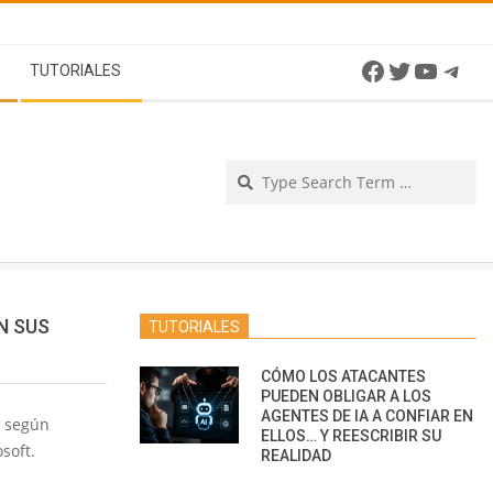
Facebook
Twitter
YouTu
Tel
TUTORIALES
Se
N SUS
TUTORIALES
CÓMO LOS ATACANTES
PUEDEN OBLIGAR A LOS
AGENTES DE IA A CONFIAR EN
s según
ELLOS… Y REESCRIBIR SU
soft.
REALIDAD