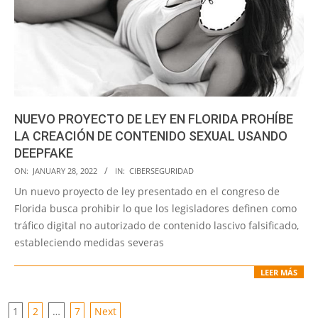
NUEVO PROYECTO DE LEY EN FLORIDA PROHÍBE
LA CREACIÓN DE CONTENIDO SEXUAL USANDO
DEEPFAKE
2022-
ON:
JANUARY 28, 2022
IN:
CIBERSEGURIDAD
01-
Un nuevo proyecto de ley presentado en el congreso de
28
Florida busca prohibir lo que los legisladores definen como
tráfico digital no autorizado de contenido lascivo falsificado,
estableciendo medidas severas
LEER MÁS
POSTS
1
2
…
7
Next