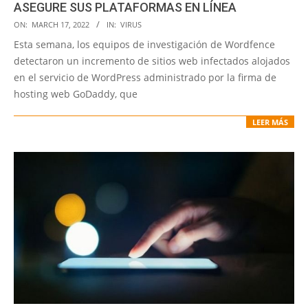
ASEGURE SUS PLATAFORMAS EN LÍNEA
2022-
ON:
MARCH 17, 2022
IN:
VIRUS
03-
Esta semana, los equipos de investigación de Wordfence
17
detectaron un incremento de sitios web infectados alojados
en el servicio de WordPress administrado por la firma de
hosting web GoDaddy, que
LEER MÁS