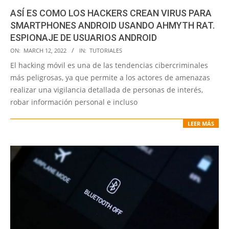
ASÍ ES COMO LOS HACKERS CREAN VIRUS PARA
SMARTPHONES ANDROID USANDO AHMYTH RAT.
ESPIONAJE DE USUARIOS ANDROID
2022-
ON:
MARCH 12, 2022
IN:
TUTORIALES
03-
El hacking móvil es una de las tendencias cibercriminales
12
más peligrosas, ya que permite a los actores de amenazas
realizar una vigilancia detallada de personas de interés,
robar información personal e incluso
LEER MÁS