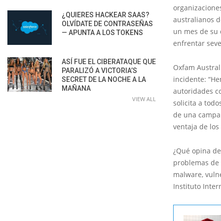
organizaciones
¿QUIERES HACKEAR SAAS?
australianos d
OLVÍDATE DE CONTRASEÑAS
un mes de su 
— APUNTA A LOS TOKENS
enfrentar sev
ASÍ FUE EL CIBERATAQUE QUE
Oxfam Austral
PARALIZÓ A VICTORIA’S
incidente: “He
SECRET DE LA NOCHE A LA
MAÑANA
autoridades co
VIEW ALL
solicita a tod
de una campañ
ventaja de los
¿Qué opina de 
problemas de 
malware, vulne
Instituto Inte