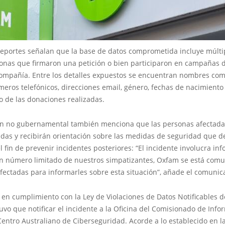
reportes señalan que la base de datos comprometida incluye múltip
sonas que firmaron una petición o bien participaron en campañas 
 compañía. Entre los detalles expuestos se encuentran nombres com
meros telefónicos, direcciones email, género, fechas de nacimiento
o de las donaciones realizadas.
ón no gubernamental también menciona que las personas afectada
adas y recibirán orientación sobre las medidas de seguridad que d
 fin de prevenir incidentes posteriores: “El incidente involucra in
un número limitado de nuestros simpatizantes, Oxfam se está com
fectadas para informarles sobre esta situación”, añade el comunic
, en cumplimiento con la Ley de Violaciones de Datos Notificables d
vo que notificar el incidente a la Oficina del Comisionado de Info
 Centro Australiano de Ciberseguridad. Acorde a lo establecido en l