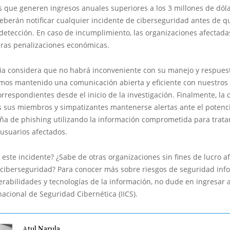
 que generen ingresos anuales superiores a los 3 millones de dól
eberán notificar cualquier incidente de ciberseguridad antes de 
detección. En caso de incumplimiento, las organizaciones afectad
eras penalizaciones económicas.
ia considera que no habrá inconveniente con su manejo y respuest
mos mantenido una comunicación abierta y eficiente con nuestros s
rrespondientes desde el inicio de la investigación. Finalmente, la 
os sus miembros y simpatizantes mantenerse alertas ante el potenc
a de phishing utilizando la información comprometida para trata
 usuarios afectados.
este incidente? ¿Sabe de otras organizaciones sin fines de lucro a
ciberseguridad? Para conocer más sobre riesgos de seguridad info
rabilidades y tecnologías de la información, no dude en ingresar a
rnacional de Seguridad Cibernética (IICS).
Atul Narula