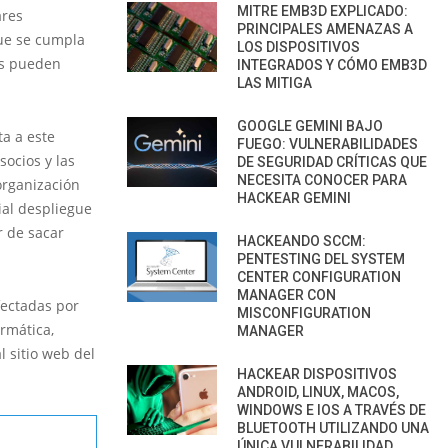
MITRE EMB3D EXPLICADO:
ares
PRINCIPALES AMENAZAS A
que se cumpla
LOS DISPOSITIVOS
as pueden
INTEGRADOS Y CÓMO EMB3D
LAS MITIGA
GOOGLE GEMINI BAJO
a a este
FUEGO: VULNERABILIDADES
ocios y las
DE SEGURIDAD CRÍTICAS QUE
NECESITA CONOCER PARA
organización
HACKEAR GEMINI
ial despliegue
r de sacar
HACKEANDO SCCM:
PENTESTING DEL SYSTEM
CENTER CONFIGURATION
MANAGER CON
fectadas por
MISCONFIGURATION
rmática,
MANAGER
l sitio web del
HACKEAR DISPOSITIVOS
ANDROID, LINUX, MACOS,
WINDOWS E IOS A TRAVÉS DE
BLUETOOTH UTILIZANDO UNA
ÚNICA VULNERABILIDAD