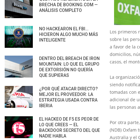
BRECHA DE BOOKING.COM —
ANÁLISIS COMPLETO
NO HACKEARON EL FBI…
Los primeros 
HICIERON ALGO MUCHO MÁS
sobre las per
INTELIGENTE
a favor de la
domicilios, nú
DENTRO DEL BREACH DE IRON
casos, el mont
MOUNTAIN: LO QUE EL GRUPO
DE EXTORSIÓN NO QUERÍA
QUE SUPIERAS
La organizaci
siendo notific
¿POR QUÉ ATACAR DIRECTO?
tomadas con el
MEJOR EL PROVEEDOR: LA
adicional de 
ESTRATEGIA USADA CONTRA
IBERIA
las personas a
EL HACKEO DE F5 ES PEOR DE
Por otra parte
LO QUE CREES — EL
(NDB) Oxfam tu
BACKDOOR SECRETO DEL QUE
NADIE HABLA
Australia y el