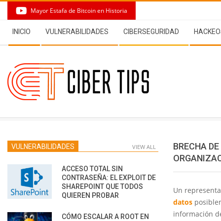
Skip
Mayor Estafa de Bitcoin en Historia
to
Secondary
content
INICIO
VULNERABILIDADES
CIBERSEGURIDAD
HACKEO
Navigation
Menu
BRECHA DE
VULNERABILIDADES
VIEW ALL
ORGANIZAC
ACCESO TOTAL SIN
CONTRASEÑA: EL EXPLOIT DE
SHAREPOINT QUE TODOS
Un represent
QUIEREN PROBAR
datos
posiblem
información d
CÓMO ESCALAR A ROOT EN