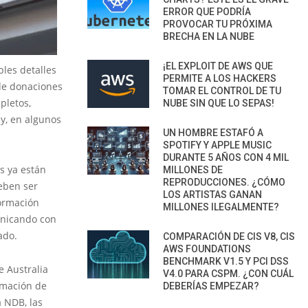
ERROR QUE PODRÍA
PROVOCAR TU PRÓXIMA
BRECHA EN LA NUBE
¡EL EXPLOIT DE AWS QUE
les detalles
PERMITE A LOS HACKERS
de donaciones
TOMAR EL CONTROL DE TU
pletos,
NUBE SIN QUE LO SEPAS!
 y, en algunos
UN HOMBRE ESTAFÓ A
SPOTIFY Y APPLE MUSIC
DURANTE 5 AÑOS CON 4 MIL
s ya están
MILLONES DE
REPRODUCCIONES. ¿CÓMO
eben ser
LOS ARTISTAS GANAN
formación
MILLONES ILEGALMENTE?
unicando con
ado.
COMPARACIÓN DE CIS V8, CIS
AWS FOUNDATIONS
BENCHMARK V1.5 Y PCI DSS
e Australia
V4.0 PARA CSPM. ¿CON CUÁL
rmación de
DEBERÍAS EMPEZAR?
a NDB, las