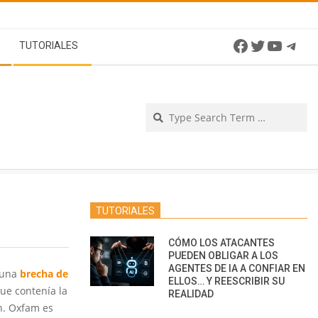
Facebook
Twitter
YouTu
Tel
TUTORIALES
Se
TUTORIALES
CÓMO LOS ATACANTES
PUEDEN OBLIGAR A LOS
AGENTES DE IA A CONFIAR EN
 una
brecha de
ELLOS… Y REESCRIBIR SU
ue contenía la
REALIDAD
n. Oxfam es