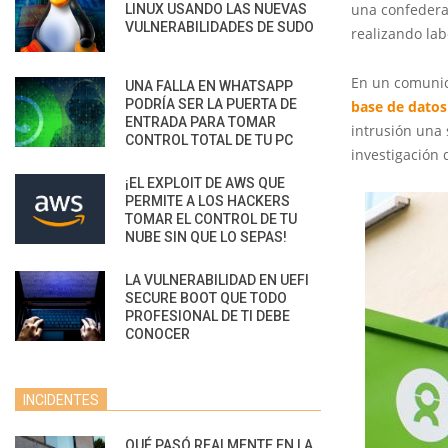
una confedera
LINUX USANDO LAS NUEVAS
VULNERABILIDADES DE SUDO
realizando la
En un comunic
UNA FALLA EN WHATSAPP
PODRÍA SER LA PUERTA DE
base de datos
ENTRADA PARA TOMAR
intrusión una
CONTROL TOTAL DE TU PC
investigación 
¡EL EXPLOIT DE AWS QUE
PERMITE A LOS HACKERS
TOMAR EL CONTROL DE TU
NUBE SIN QUE LO SEPAS!
LA VULNERABILIDAD EN UEFI
SECURE BOOT QUE TODO
PROFESIONAL DE TI DEBE
CONOCER
INCIDENTES
QUÉ PASÓ REALMENTE EN LA