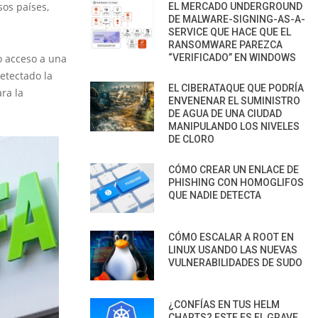
os países,
EL MERCADO UNDERGROUND
DE MALWARE-SIGNING-AS-A-
SERVICE QUE HACE QUE EL
RANSOMWARE PAREZCA
o acceso a una
“VERIFICADO” EN WINDOWS
etectado la
EL CIBERATAQUE QUE PODRÍA
ra la
ENVENENAR EL SUMINISTRO
DE AGUA DE UNA CIUDAD
MANIPULANDO LOS NIVELES
DE CLORO
CÓMO CREAR UN ENLACE DE
PHISHING CON HOMOGLIFOS
QUE NADIE DETECTA
CÓMO ESCALAR A ROOT EN
LINUX USANDO LAS NUEVAS
VULNERABILIDADES DE SUDO
¿CONFÍAS EN TUS HELM
CHARTS? ESTE ES EL GRAVE