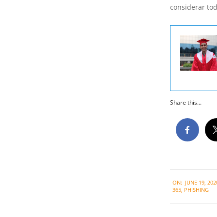
considerar tod
Share this...
2020-
ON:
JUNE 19, 202
06-
365
,
PHISHING
19