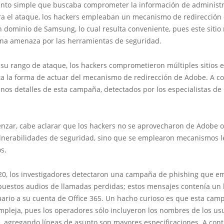
anto simple que buscaba comprometer la información de administ
ara el ataque, los hackers empleaban un mecanismo de redirección
dominio de Samsung, lo cual resulta conveniente, pues este sitio 
na amenaza por las herramientas de seguridad.
 su rango de ataque, los hackers comprometieron múltiples sitios
ta la forma de actuar del mecanismo de redirección de Adobe. A c
nos detalles de esta campaña, detectados por los especialistas de
nzar, cabe aclarar que los hackers no se aprovecharon de Adobe
lnerabilidades de seguridad, sino que se emplearon mecanismos l
os.
020, los investigadores detectaron una campaña de phishing que 
puestos audios de llamadas perdidas; estos mensajes contenía un
suario a su cuenta de Office 365. Un hacho curioso es que esta cam
pleja, pues los operadores sólo incluyeron los nombres de los usu
, agregando líneas de asunto son mayores especificaciones. A con