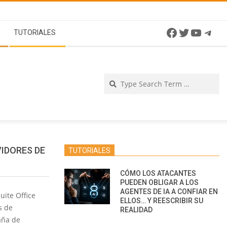
Facebook
Twitter
YouTu
Tel
TUTORIALES
Se
IDORES DE
TUTORIALES
CÓMO LOS ATACANTES
PUEDEN OBLIGAR A LOS
AGENTES DE IA A CONFIAR EN
uite Office
ELLOS… Y REESCRIBIR SU
s de
REALIDAD
aña de