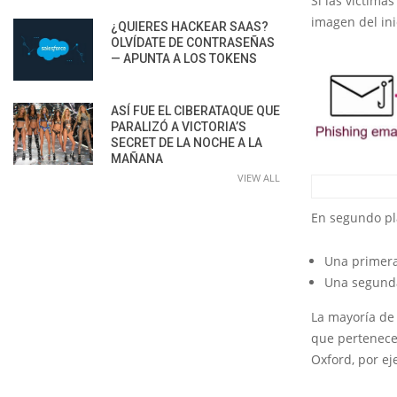
Si las víctima
imagen del inic
¿QUIERES HACKEAR SAAS?
OLVÍDATE DE CONTRASEÑAS
— APUNTA A LOS TOKENS
ASÍ FUE EL CIBERATAQUE QUE
PARALIZÓ A VICTORIA’S
SECRET DE LA NOCHE A LA
MAÑANA
VIEW ALL
En segundo pl
Una primera
Una segunda
La mayoría de
que pertenece
Oxford, por ej