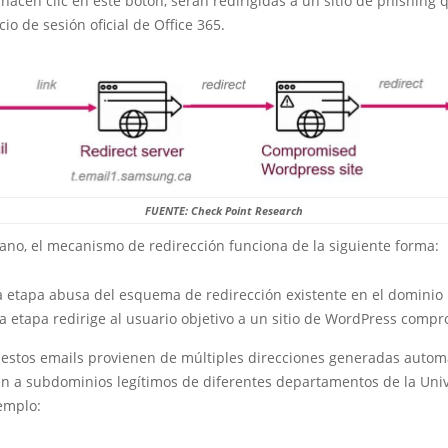
s hacen clic en este botón, serán redirigidas a un sitio de phishing 
io de sesión oficial de Office 365.
FUENTE: Check Point Research
ano, el mecanismo de redirección funciona de la siguiente forma:
 etapa abusa del esquema de redirección existente en el dominio 
 etapa redirige al usuario objetivo a un sitio de WordPress comp
 estos emails provienen de múltiples direcciones generadas auto
n a subdominios legítimos de diferentes departamentos de la Uni
emplo: