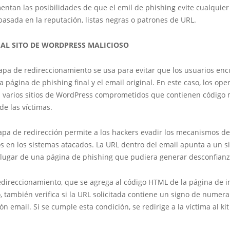
entan las posibilidades de que el emil de phishing evite cualquie
asada en la reputación, listas negras o patrones de URL.
 AL SITO DE WORDPRESS MALICIOSO
apa de redireccionamiento se usa para evitar que los usuarios en
la página de phishing final y el email original. En este caso, los op
 varios sitios de WordPress comprometidos que contienen código 
de las víctimas.
tapa de redirección permite a los hackers evadir los mecanismos d
 en los sistemas atacados. La URL dentro del email apunta a un si
lugar de una página de phishing que pudiera generar desconfianza
edireccionamiento, que se agrega al código HTML de la página de ini
también verifica si la URL solicitada contiene un signo de numeral
ón email. Si se cumple esta condición, se redirige a la víctima al ki