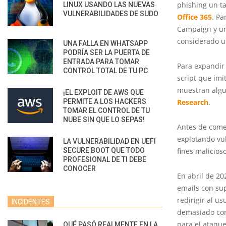
phishing un t
LINUX USANDO LAS NUEVAS
VULNERABILIDADES DE SUDO
Office 365
. P
Campaign y un 
considerado u
UNA FALLA EN WHATSAPP
PODRÍA SER LA PUERTA DE
ENTRADA PARA TOMAR
Para expandir
CONTROL TOTAL DE TU PC
script que imi
muestran algu
¡EL EXPLOIT DE AWS QUE
PERMITE A LOS HACKERS
Research
.
TOMAR EL CONTROL DE TU
NUBE SIN QUE LO SEPAS!
Antes de come
explotando vu
LA VULNERABILIDAD EN UEFI
SECURE BOOT QUE TODO
fines malicios
PROFESIONAL DE TI DEBE
CONOCER
En abril de 2
emails con su
redirigir al u
INCIDENTES
demasiado com
para el ataque
QUÉ PASÓ REALMENTE EN LA