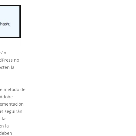
erán
rdPress no
ecten la
te método de
e Adobe
plementación
as seguirán
 las
en la
 deben