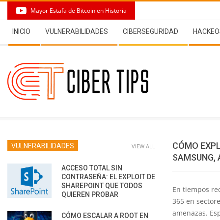
Skip
Mayor Estafa de Bitcoin en Historia
to
Secondary
content
INICIO
VULNERABILIDADES
CIBERSEGURIDAD
HACKEO
Navigation
Menu
CÓMO EXPL
VULNERABILIDADES
VIEW ALL
SAMSUNG, 
ACCESO TOTAL SIN
CONTRASEÑA: EL EXPLOIT DE
SHAREPOINT QUE TODOS
En tiempos rec
QUIEREN PROBAR
365 en sectore
amenazas. Esp
CÓMO ESCALAR A ROOT EN