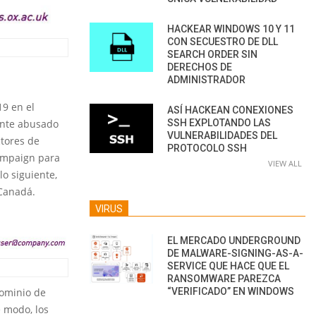
HACKEAR WINDOWS 10 Y 11
CON SECUESTRO DE DLL
SEARCH ORDER SIN
DERECHOS DE
ADMINISTRADOR
9 en el
ASÍ HACKEAN CONEXIONES
ente abusado
SSH EXPLOTANDO LAS
VULNERABILIDADES DEL
ctores de
PROTOCOLO SSH
ampaign para
VIEW ALL
lo siguiente,
 Canadá.
VIRUS
EL MERCADO UNDERGROUND
DE MALWARE-SIGNING-AS-A-
SERVICE QUE HACE QUE EL
RANSOMWARE PAREZCA
dominio de
“VERIFICADO” EN WINDOWS
e modo, los