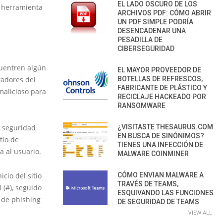
EL LADO OSCURO DE LOS
r herramienta
ARCHIVOS PDF: CÓMO ABRIR
UN PDF SIMPLE PODRÍA
DESENCADENAR UNA
PESADILLA DE
CIBERSEGURIDAD
cuentren algún
EL MAYOR PROVEEDOR DE
eradores del
BOTELLAS DE REFRESCOS,
FABRICANTE DE PLÁSTICO Y
malicioso para
RECICLAJE HACKEADO POR
RANSOMWARE
e seguridad
¿VISITASTE THESAURUS.COM
EN BUSCA DE SINÓNIMOS?
tio de
TIENES UNA INFECCIÓN DE
 al usuario.
MALWARE COINMINER
cio del sitio
CÓMO ENVIAN MALWARE A
TRAVÉS DE TEAMS,
 (#), seguido
ESQUIVANDO LAS FUNCIONES
t de phishing
DE SEGURIDAD DE TEAMS
VIEW ALL