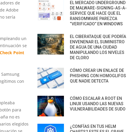
radores de
EL MERCADO UNDERGROUND
DE MALWARE-SIGNING-AS-A-
 de Adobe
SERVICE QUE HACE QUE EL
no sería
RANSOMWARE PAREZCA
“VERIFICADO” EN WINDOWS
EL CIBERATAQUE QUE PODRÍA
 empleando un
ENVENENAR EL SUMINISTRO
ontinuación se
DE AGUA DE UNA CIUDAD
Check Point
MANIPULANDO LOS NIVELES
DE CLORO
CÓMO CREAR UN ENLACE DE
 o Samsung
PHISHING CON HOMOGLIFOS
egítimos con
QUE NADIE DETECTA
CÓMO ESCALAR A ROOT EN
empleaba
LINUX USANDO LAS NUEVAS
VULNERABILIDADES DE SUDO
 botón para
paña no es
arios elegidos
¿CONFÍAS EN TUS HELM
tinuación se
CHARTS? ESTE ES EL GRAVE