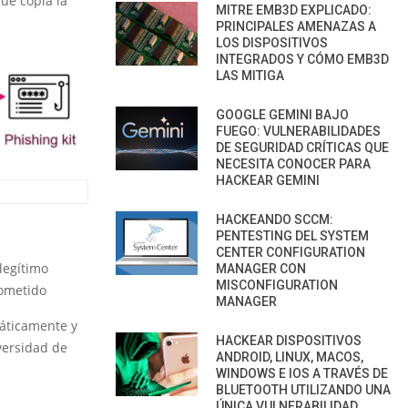
que copia la
MITRE EMB3D EXPLICADO:
PRINCIPALES AMENAZAS A
LOS DISPOSITIVOS
INTEGRADOS Y CÓMO EMB3D
LAS MITIGA
GOOGLE GEMINI BAJO
FUEGO: VULNERABILIDADES
DE SEGURIDAD CRÍTICAS QUE
NECESITA CONOCER PARA
HACKEAR GEMINI
HACKEANDO SCCM:
PENTESTING DEL SYSTEM
CENTER CONFIGURATION
legítimo
MANAGER CON
MISCONFIGURATION
rometido
MANAGER
máticamente y
HACKEAR DISPOSITIVOS
versidad de
ANDROID, LINUX, MACOS,
WINDOWS E IOS A TRAVÉS DE
BLUETOOTH UTILIZANDO UNA
ÚNICA VULNERABILIDAD