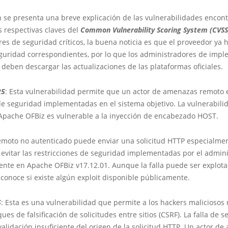
 se presenta una breve explicación de las vulnerabilidades encont
 respectivas claves del
Common Vulnerability Scoring System (CVSS
res de seguridad críticos, la buena noticia es que el proveedor ya 
guridad correspondientes, por lo que los administradores de imp
 deben descargar las actualizaciones de las plataformas oficiales.
25
: Esta vulnerabilidad permite que un actor de amenazas remoto 
de seguridad implementadas en el sistema objetivo. La vulnerabilid
Apache OFBiz es vulnerable a la inyección de encabezado HOST.
emoto no autenticado puede enviar una solicitud HTTP especialme
y evitar las restricciones de seguridad implementadas por el admini
sente en Apache OFBiz v17.12.01. Aunque la falla puede ser explot
conoce si existe algún exploit disponible públicamente.
5
: Esta es una vulnerabilidad que permite a los hackers maliciosos
ues de falsificación de solicitudes entre sitios (CSRF). La falla de s
alidación insuficiente del origen de la solicitud HTTP. Un actor d