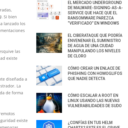
EL MERCADO UNDERGROUND
DE MALWARE-SIGNING-AS-A-
radas,
SERVICE QUE HACE QUE EL
)
. Si bien
RANSOMWARE PAREZCA
ha lanzado los
“VERIFICADO” EN WINDOWS
lementaciones
EL CIBERATAQUE QUE PODRÍA
ENVENENAR EL SUMINISTRO
DE AGUA DE UNA CIUDAD
esquive las
MANIPULANDO LOS NIVELES
DE CLORO
ad existe
CÓMO CREAR UN ENLACE DE
PHISHING CON HOMOGLIFOS
nte diseñada a
QUE NADIE DETECTA
strador. La
ada de forma
CÓMO ESCALAR A ROOT EN
LINUX USANDO LAS NUEVAS
VULNERABILIDADES DE SUDO
 remotos
eguridad existe
¿CONFÍAS EN TUS HELM
e amenazas
CHARTS? ESTE ES EL GRAVE