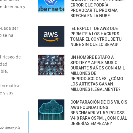
ERROR QUE PODRÍA
te diseñada y
PROVOCAR TU PRÓXIMA
BRECHA EN LA NUBE
puede ser
¡EL EXPLOIT DE AWS QUE
PERMITE A LOS HACKERS
o se ha
TOMAR EL CONTROL DE TU
NUBE SIN QUE LO SEPAS!
l riesgo de
UN HOMBRE ESTAFÓ A
SPOTIFY Y APPLE MUSIC
idad
DURANTE 5 AÑOS CON 4 MIL
ible.
MILLONES DE
REPRODUCCIONES. ¿CÓMO
LOS ARTISTAS GANAN
nformática
MILLONES ILEGALMENTE?
e y sus
COMPARACIÓN DE CIS V8, CIS
AWS FOUNDATIONS
BENCHMARK V1.5 Y PCI DSS
V4.0 PARA CSPM. ¿CON CUÁL
DEBERÍAS EMPEZAR?
de datos y la