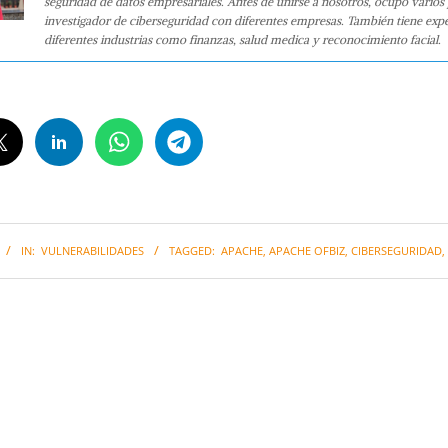
seguridad de datos empresariales. Antes de unirse a nosotros, ocupó varios
investigador de ciberseguridad con diferentes empresas. También tiene expe
diferentes industrias como finanzas, salud medica y reconocimiento facial.
IN:
VULNERABILIDADES
TAGGED:
APACHE
,
APACHE OFBIZ
,
CIBERSEGURIDAD
,