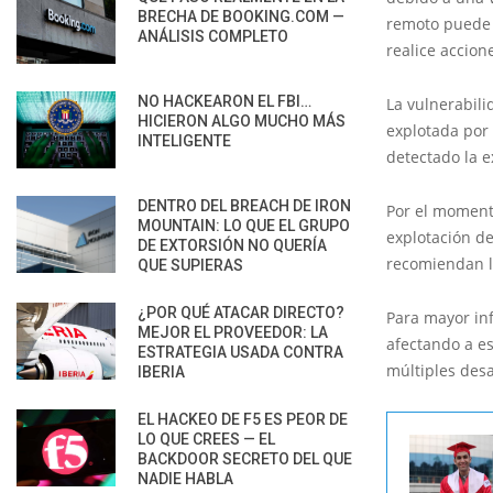
BRECHA DE BOOKING.COM —
remoto puede 
ANÁLISIS COMPLETO
realice accion
NO HACKEARON EL FBI…
La vulnerabili
HICIERON ALGO MUCHO MÁS
explotada por
INTELIGENTE
detectado la e
DENTRO DEL BREACH DE IRON
Por el momento
MOUNTAIN: LO QUE EL GRUPO
explotación de
DE EXTORSIÓN NO QUERÍA
recomiendan la
QUE SUPIERAS
¿POR QUÉ ATACAR DIRECTO?
Para mayor in
MEJOR EL PROVEEDOR: LA
afectando a es
ESTRATEGIA USADA CONTRA
múltiples desa
IBERIA
EL HACKEO DE F5 ES PEOR DE
LO QUE CREES — EL
BACKDOOR SECRETO DEL QUE
NADIE HABLA