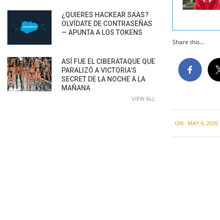
¿QUIERES HACKEAR SAAS?
OLVÍDATE DE CONTRASEÑAS
— APUNTA A LOS TOKENS
Share this...
ASÍ FUE EL CIBERATAQUE QUE
PARALIZÓ A VICTORIA’S
SECRET DE LA NOCHE A LA
MAÑANA
VIEW ALL
2020-
ON:
MAY 4, 2020
05-
04