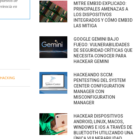
 puestos de
MITRE EMB3D EXPLICADO:
riencia en
PRINCIPALES AMENAZAS A
LOS DISPOSITIVOS
INTEGRADOS Y CÓMO EMB3D
LAS MITIGA
GOOGLE GEMINI BAJO
FUEGO: VULNERABILIDADES
DE SEGURIDAD CRÍTICAS QUE
NECESITA CONOCER PARA
HACKEAR GEMINI
HACKEANDO SCCM:
HACKING
PENTESTING DEL SYSTEM
CENTER CONFIGURATION
MANAGER CON
MISCONFIGURATION
MANAGER
HACKEAR DISPOSITIVOS
ANDROID, LINUX, MACOS,
WINDOWS E IOS A TRAVÉS DE
BLUETOOTH UTILIZANDO UNA
ÚNICA VULNERABILIDAD