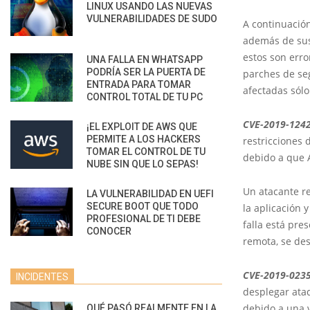
LINUX USANDO LAS NUEVAS
VULNERABILIDADES DE SUDO
A continuación
además de sus
estos son erro
UNA FALLA EN WHATSAPP
PODRÍA SER LA PUERTA DE
parches de se
ENTRADA PARA TOMAR
afectadas sólo
CONTROL TOTAL DE TU PC
CVE-2019-124
¡EL EXPLOIT DE AWS QUE
PERMITE A LOS HACKERS
restricciones 
TOMAR EL CONTROL DE TU
debido a que 
NUBE SIN QUE LO SEPAS!
Un atacante r
LA VULNERABILIDAD EN UEFI
SECURE BOOT QUE TODO
la aplicación 
PROFESIONAL DE TI DEBE
falla está pre
CONOCER
remota, se des
CVE-2019-023
INCIDENTES
desplegar ataq
debido a una v
QUÉ PASÓ REALMENTE EN LA