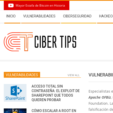
Skip
Mayor Estafa de Bitcoin en Historia
to
Secondary
content
INICIO
VULNERABILIDADES
CIBERSEGURIDAD
HACKEO
Navigation
Menu
VULNERABI
VULNERABILIDADES
VIEW ALL
ACCESO TOTAL SIN
CONTRASEÑA: EL EXPLOIT DE
Especialistas 
SHAREPOINT QUE TODOS
Apache OFBiz
,
QUIEREN PROBAR
Foundation. La
falsificación d
CÓMO ESCALAR A ROOT EN