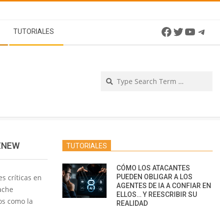
Facebook
Twitter
YouTu
Tel
TUTORIALES
Se
IZNEW
TUTORIALES
CÓMO LOS ATACANTES
s críticas en
PUEDEN OBLIGAR A LOS
AGENTES DE IA A CONFIAR EN
ache
ELLOS… Y REESCRIBIR SU
os como la
REALIDAD