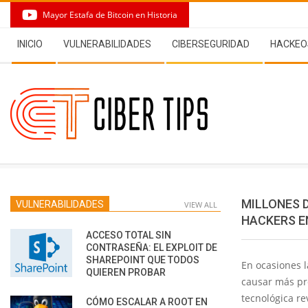
Skip
Mayor Estafa de Bitcoin en Historia
to
Secondary
content
INICIO
VULNERABILIDADES
CIBERSEGURIDAD
HACKEO
Navigation
Menu
MILLONES D
VULNERABILIDADES
VIEW ALL
HACKERS E
ACCESO TOTAL SIN
CONTRASEÑA: EL EXPLOIT DE
SHAREPOINT QUE TODOS
En ocasiones l
QUIEREN PROBAR
causar más pr
tecnológica r
CÓMO ESCALAR A ROOT EN