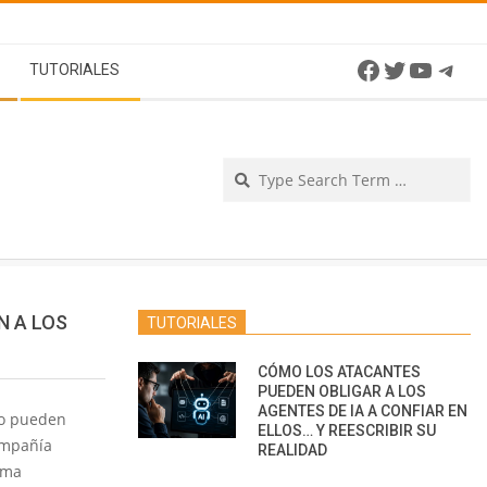
Facebook
Twitter
YouTu
Tel
TUTORIALES
Se
N A LOS
TUTORIALES
CÓMO LOS ATACANTES
PUEDEN OBLIGAR A LOS
AGENTES DE IA A CONFIAR EN
co pueden
ELLOS… Y REESCRIBIR SU
ompañía
REALIDAD
ama