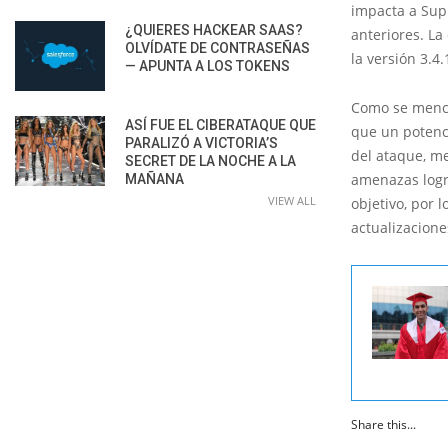
impacta a Supp
¿QUIERES HACKEAR SAAS?
anteriores. La
OLVÍDATE DE CONTRASEÑAS
la versión 3.4.
— APUNTA A LOS TOKENS
Como se mencio
ASÍ FUE EL CIBERATAQUE QUE
que un potenci
PARALIZÓ A VICTORIA’S
del ataque, me
SECRET DE LA NOCHE A LA
amenazas logr
MAÑANA
VIEW ALL
objetivo, por 
actualizacion
Share this...