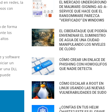
d en redes, la
EL MERCADO UNDERGROUND
DE MALWARE-SIGNING-AS-A-
osos con
SERVICE QUE HACE QUE EL
RANSOMWARE PAREZCA
“VERIFICADO” EN WINDOWS
o de forma
EL CIBERATAQUE QUE PODRÍA
ante los
ENVENENAR EL SUMINISTRO
altos
DE AGUA DE UNA CIUDAD
MANIPULANDO LOS NIVELES
DE CLORO
e y software
CÓMO CREAR UN ENLACE DE
niciar un
PHISHING CON HOMOGLIFOS
ar una DLL
QUE NADIE DETECTA
r puede
CÓMO ESCALAR A ROOT EN
LINUX USANDO LAS NUEVAS
VULNERABILIDADES DE SUDO
¿CONFÍAS EN TUS HELM
CHARTS? ESTE ES EL GRAVE