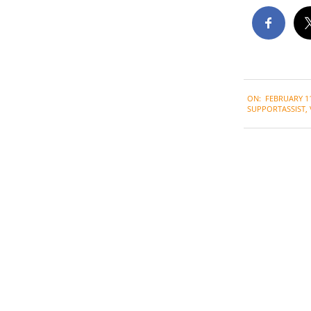
2020-
ON:
FEBRUARY 11
02-
SUPPORTASSIST
,
11