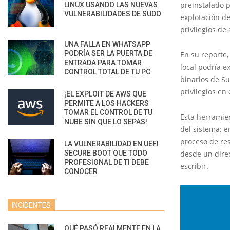
preinstalado p
LINUX USANDO LAS NUEVAS
VULNERABILIDADES DE SUDO
explotación de
privilegios de
UNA FALLA EN WHATSAPP
PODRÍA SER LA PUERTA DE
En su reporte
ENTRADA PARA TOMAR
local podría e
CONTROL TOTAL DE TU PC
binarios de S
privilegios en 
¡EL EXPLOIT DE AWS QUE
PERMITE A LOS HACKERS
TOMAR EL CONTROL DE TU
Esta herramie
NUBE SIN QUE LO SEPAS!
del sistema; e
proceso de re
LA VULNERABILIDAD EN UEFI
SECURE BOOT QUE TODO
desde un direc
PROFESIONAL DE TI DEBE
escribir.
CONOCER
INCIDENTES
QUÉ PASÓ REALMENTE EN LA