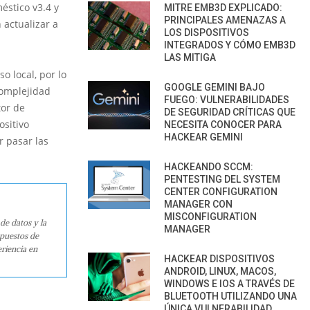
éstico v3.4 y
MITRE EMB3D EXPLICADO:
PRINCIPALES AMENAZAS A
 actualizar a
LOS DISPOSITIVOS
INTEGRADOS Y CÓMO EMB3D
LAS MITIGA
o local, por lo
GOOGLE GEMINI BAJO
complejidad
FUEGO: VULNERABILIDADES
tor de
DE SEGURIDAD CRÍTICAS QUE
ositivo
NECESITA CONOCER PARA
HACKEAR GEMINI
r pasar las
HACKEANDO SCCM:
PENTESTING DEL SYSTEM
CENTER CONFIGURATION
MANAGER CON
MISCONFIGURATION
de datos y la
MANAGER
 puestos de
riencia en
HACKEAR DISPOSITIVOS
ANDROID, LINUX, MACOS,
WINDOWS E IOS A TRAVÉS DE
BLUETOOTH UTILIZANDO UNA
ÚNICA VULNERABILIDAD