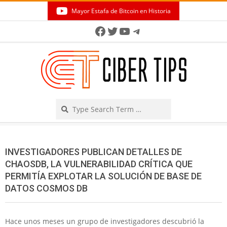
Skip
Mayor Estafa de Bitcoin en Historia
to
Secondary
Facebook
Twitter
YouTube
Telegram
content
Navigation
Menu
Search
INVESTIGADORES PUBLICAN DETALLES DE
CHAOSDB, LA VULNERABILIDAD CRÍTICA QUE
PERMITÍA EXPLOTAR LA SOLUCIÓN DE BASE DE
DATOS COSMOS DB
Hace unos meses un grupo de investigadores descubrió la