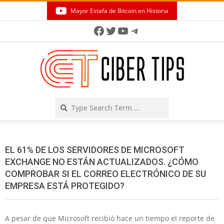
Skip
Mayor Estafa de Bitcoin en Historia
to
Secondary
Facebook
Twitter
YouTube
Telegram
content
Navigation
Menu
Search
EL 61% DE LOS SERVIDORES DE MICROSOFT
EXCHANGE NO ESTÁN ACTUALIZADOS. ¿CÓMO
COMPROBAR SI EL CORREO ELECTRÓNICO DE SU
EMPRESA ESTÁ PROTEGIDO?
A pesar de que Microsoft recibió hace un tiempo el reporte de