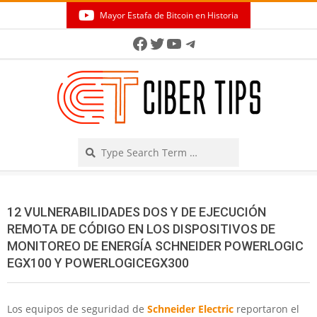
Skip
Mayor Estafa de Bitcoin en Historia
to
Secondary
Facebook
Twitter
YouTube
Telegram
content
Navigation
Menu
Search
12 VULNERABILIDADES DOS Y DE EJECUCIÓN
REMOTA DE CÓDIGO EN LOS DISPOSITIVOS DE
MONITOREO DE ENERGÍA SCHNEIDER POWERLOGIC
EGX100 Y POWERLOGICEGX300
Los equipos de seguridad de
Schneider Electric
reportaron el