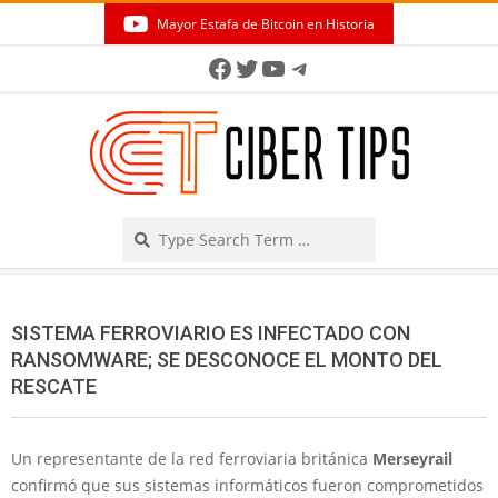
Skip
Mayor Estafa de Bitcoin en Historia
to
Secondary
Facebook
Twitter
YouTube
Telegram
content
Navigation
Menu
Search
SISTEMA FERROVIARIO ES INFECTADO CON
RANSOMWARE; SE DESCONOCE EL MONTO DEL
RESCATE
Un representante de la red ferroviaria británica
Merseyrail
confirmó que sus sistemas informáticos fueron comprometidos