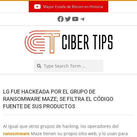
Skip
Mayor Estafa de Bitcoin en Historia
to
Secondary
Facebook
Twitter
YouTube
Telegram
content
Navigation
Menu
Search
LG FUE HACKEADA POR EL GRUPO DE
RANSOMWARE MAZE; SE FILTRA EL CÓDIGO
FUENTE DE SUS PRODUCTOS
Al igual que otros grupos de hacking, los operadores del
ransomware
Maze tienen su propio sitio web, y lo usan para