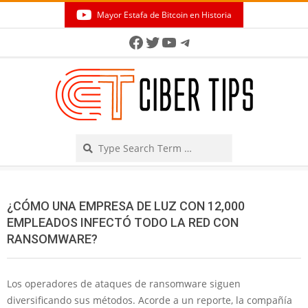
Skip
Mayor Estafa de Bitcoin en Historia
to
Secondary
Facebook
Twitter
YouTube
Telegram
content
Navigation
Menu
Search
¿CÓMO UNA EMPRESA DE LUZ CON 12,000
EMPLEADOS INFECTÓ TODO LA RED CON
RANSOMWARE?
Los operadores de ataques de ransomware siguen
diversificando sus métodos. Acorde a un reporte, la compañía