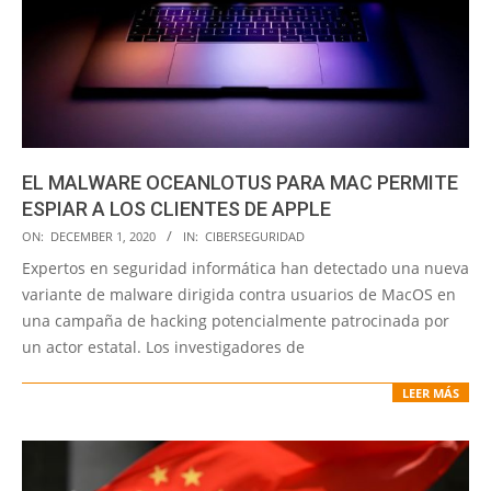
EL MALWARE OCEANLOTUS PARA MAC PERMITE
ESPIAR A LOS CLIENTES DE APPLE
2020-
ON:
DECEMBER 1, 2020
IN:
CIBERSEGURIDAD
12-
Expertos en seguridad informática han detectado una nueva
01
variante de malware dirigida contra usuarios de MacOS en
una campaña de hacking potencialmente patrocinada por
un actor estatal. Los investigadores de
LEER MÁS