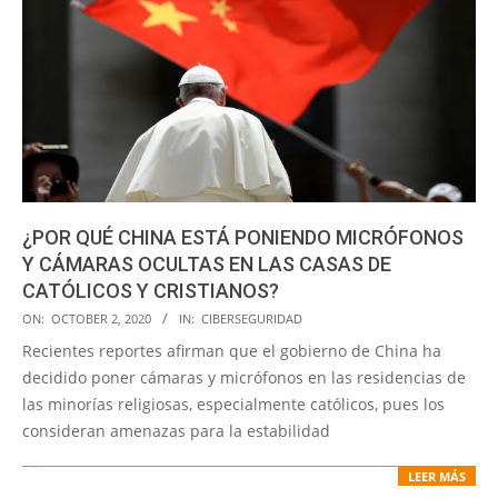
¿POR QUÉ CHINA ESTÁ PONIENDO MICRÓFONOS
Y CÁMARAS OCULTAS EN LAS CASAS DE
CATÓLICOS Y CRISTIANOS?
2020-
ON:
OCTOBER 2, 2020
IN:
CIBERSEGURIDAD
10-
Recientes reportes afirman que el gobierno de China ha
02
decidido poner cámaras y micrófonos en las residencias de
las minorías religiosas, especialmente católicos, pues los
consideran amenazas para la estabilidad
LEER MÁS