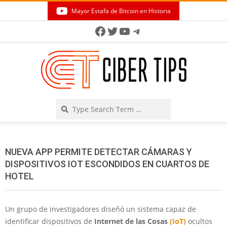
Skip
Mayor Estafa de Bitcoin en Historia
to
Secondary
Facebook
Twitter
YouTube
Telegram
content
Navigation
Menu
Search
NUEVA APP PERMITE DETECTAR CÁMARAS Y
DISPOSITIVOS IOT ESCONDIDOS EN CUARTOS DE
HOTEL
Un grupo de investigadores diseñó un sistema capaz de
identificar dispositivos de
Internet de las Cosas
(IoT)
ocultos