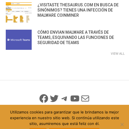
¿VISITASTE THESAURUS.COM EN BUSCA DE
SINÓNIMOS? TIENES UNA INFECCIÓN DE
MALWARE COINMINER
CÓMO ENVIAN MALWARE A TRAVÉS DE
TEAMS, ESQUIVANDO LAS FUNCIONES DE
SEGURIDAD DE TEAMS
VIEW ALL
Facebook
Twitter
Telegram
YouTube
Mail
Utilizamos cookies para garantizar que le brindamos la mejor
experiencia en nuestro sitio web. Si continúa utilizando este
sitio, asumiremos que está feliz con él.
© 2026 Todo Derechos Reservados
Política de Privacidad