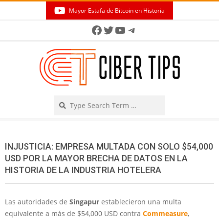
Skip
Mayor Estafa de Bitcoin en Historia
to
Secondary
Facebook
Twitter
YouTube
Telegram
content
Navigation
Menu
Search
INJUSTICIA: EMPRESA MULTADA CON SOLO $54,000
USD POR LA MAYOR BRECHA DE DATOS EN LA
HISTORIA DE LA INDUSTRIA HOTELERA
Las autoridades de
Singapur
establecieron una multa
equivalente a más de $54,000 USD contra
Commeasure
,