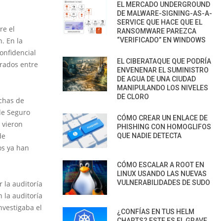
EL MERCADO UNDERGROUND
DE MALWARE-SIGNING-AS-A-
SERVICE QUE HACE QUE EL
re el
RANSOMWARE PAREZCA
n. En la
“VERIFICADO” EN WINDOWS
onfidencial
EL CIBERATAQUE QUE PODRÍA
rados entre
ENVENENAR EL SUMINISTRO
DE AGUA DE UNA CIUDAD
MANIPULANDO LOS NIVELES
DE CLORO
echas de
de Seguro
CÓMO CREAR UN ENLACE DE
 vieron
PHISHING CON HOMOGLIFOS
de
QUE NADIE DETECTA
os ya han
CÓMO ESCALAR A ROOT EN
LINUX USANDO LAS NUEVAS
VULNERABILIDADES DE SUDO
 la auditoría
 la auditoría
nvestigaba el
¿CONFÍAS EN TUS HELM
CHARTS? ESTE ES EL GRAVE