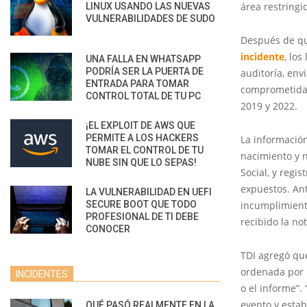
área restringi
LINUX USANDO LAS NUEVAS
VULNERABILIDADES DE SUDO
Después de q
incidente
, los
UNA FALLA EN WHATSAPP
PODRÍA SER LA PUERTA DE
auditoría, en
ENTRADA PARA TOMAR
comprometida 
CONTROL TOTAL DE TU PC
2019 y 2022.
¡EL EXPLOIT DE AWS QUE
PERMITE A LOS HACKERS
La información
TOMAR EL CONTROL DE TU
nacimiento y 
NUBE SIN QUE LO SEPAS!
Social, y regi
expuestos. Ant
LA VULNERABILIDAD EN UEFI
SECURE BOOT QUE TODO
incumplimiento
PROFESIONAL DE TI DEBE
recibido la not
CONOCER
TDI agregó que
ordenada por l
INCIDENTES
o el informe”.
evento y estab
QUÉ PASÓ REALMENTE EN LA