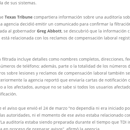
da de sus sistemas.
ue
Texas Tribune
compartiera información sobre una auditoría sob
 la agencia decidió emitir un comunicado para confirmar la filtració
viada al gobernador
Greg Abbott
, se descubrió que la información c
está relacionada con los reclamos de compensación laboral regist
 filtrada incluye detalles como nombres completos, direcciones, f
números de teléfono; además, parte o la totalidad de los números 
stros sobre lesiones y reclamos de compensación laboral también se
eriormente la agencia reportó que enviaría cartas de notificación 
 a los afectados, aunque no se sabe si todos los usuarios afectad
ificación.
 el aviso que envió el 24 de marzo “no dependía ni era iniciado por
as autoridades, ni el momento de ese aviso estaba relacionado con
 “La auditoría estaba siendo preparada durante el tiempo que TDI i
a en proceso de preparar avisos”, afirmó la agencia.