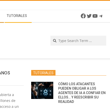
Facebook
Twitter
YouTu
Tel
TUTORIALES
Se
DANOS
TUTORIALES
CÓMO LOS ATACANTES
PUEDEN OBLIGAR A LOS
AGENTES DE IA A CONFIAR EN
bierta a
ELLOS… Y REESCRIBIR SU
illones de
REALIDAD
 acceso a un