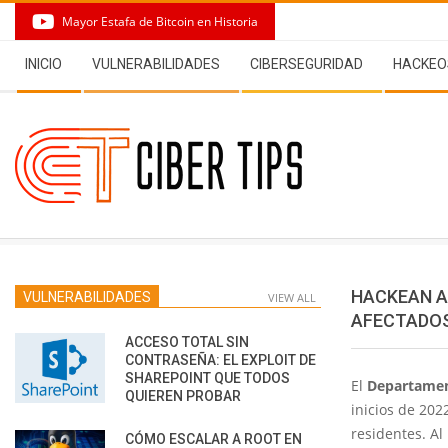
Skip
Mayor Estafa de Bitcoin en Historia
to
Secondary
content
INICIO
VULNERABILIDADES
CIBERSEGURIDAD
HACKEO
Navigation
Menu
HACKEAN A
VULNERABILIDADES
VIEW ALL
AFECTADO
ACCESO TOTAL SIN
CONTRASEÑA: EL EXPLOIT DE
SHAREPOINT QUE TODOS
El
Departamen
QUIEREN PROBAR
inicios de 202
residentes. Al
CÓMO ESCALAR A ROOT EN