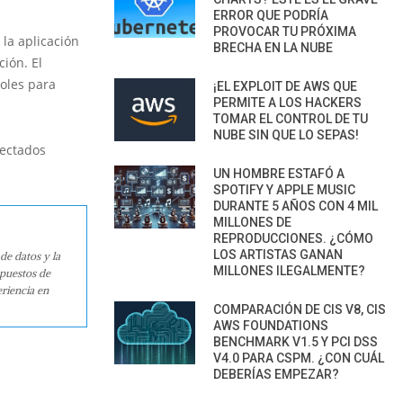
ERROR QUE PODRÍA
PROVOCAR TU PRÓXIMA
la aplicación
BRECHA EN LA NUBE
ión. El
roles para
¡EL EXPLOIT DE AWS QUE
PERMITE A LOS HACKERS
TOMAR EL CONTROL DE TU
NUBE SIN QUE LO SEPAS!
fectados
UN HOMBRE ESTAFÓ A
SPOTIFY Y APPLE MUSIC
DURANTE 5 AÑOS CON 4 MIL
MILLONES DE
REPRODUCCIONES. ¿CÓMO
LOS ARTISTAS GANAN
de datos y la
MILLONES ILEGALMENTE?
 puestos de
riencia en
COMPARACIÓN DE CIS V8, CIS
AWS FOUNDATIONS
BENCHMARK V1.5 Y PCI DSS
V4.0 PARA CSPM. ¿CON CUÁL
DEBERÍAS EMPEZAR?