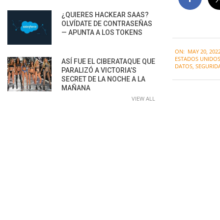
¿QUIERES HACKEAR SAAS?
OLVÍDATE DE CONTRASEÑAS
— APUNTA A LOS TOKENS
2022-
ON:
MAY 20, 202
05-
ESTADOS UNIDO
ASÍ FUE EL CIBERATAQUE QUE
20
DATOS
,
SEGURID
PARALIZÓ A VICTORIA’S
SECRET DE LA NOCHE A LA
MAÑANA
VIEW ALL