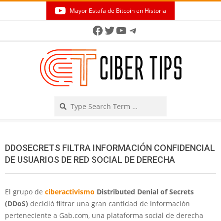
Skip
Mayor Estafa de Bitcoin en Historia
to
Secondary
Facebook
Twitter
YouTube
Telegram
content
Navigation
Menu
Search
DDOSECRETS FILTRA INFORMACIÓN CONFIDENCIAL
DE USUARIOS DE RED SOCIAL DE DERECHA
El grupo de
ciberactivismo
Distributed Denial of Secrets
(DDoS)
decidió filtrar una gran cantidad de información
perteneciente a Gab.com, una plataforma social de derecha