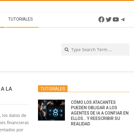
Facebook
Twitter
YouTu
Tel
TUTORIALES
Se
 A LA
TUTORIALES
CÓMO LOS ATACANTES
PUEDEN OBLIGAR A LOS
AGENTES DE IA A CONFIAR EN
 los datos de
ELLOS… Y REESCRIBIR SU
nes financieras
REALIDAD
uentados por