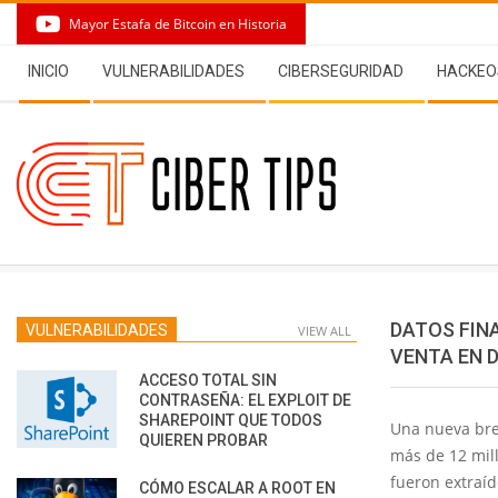
Skip
Mayor Estafa de Bitcoin en Historia
to
Secondary
content
INICIO
VULNERABILIDADES
CIBERSEGURIDAD
HACKEO
Navigation
Menu
DATOS FINA
VULNERABILIDADES
VIEW ALL
VENTA EN 
ACCESO TOTAL SIN
CONTRASEÑA: EL EXPLOIT DE
SHAREPOINT QUE TODOS
Una nueva brec
QUIEREN PROBAR
más de 12 mill
fueron extraíd
CÓMO ESCALAR A ROOT EN