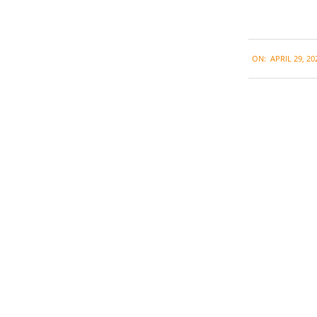
2020-
ON:
APRIL 29, 20
04-
29