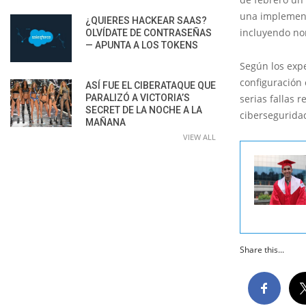
una implement
¿QUIERES HACKEAR SAAS?
incluyendo no
OLVÍDATE DE CONTRASEÑAS
— APUNTA A LOS TOKENS
Según los exp
configuración
ASÍ FUE EL CIBERATAQUE QUE
PARALIZÓ A VICTORIA’S
serias fallas 
SECRET DE LA NOCHE A LA
cibersegurida
MAÑANA
VIEW ALL
Share this...