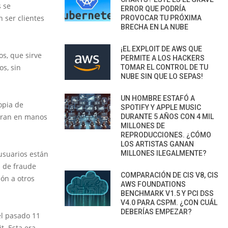
s se
ERROR QUE PODRÍA
 ser clientes
PROVOCAR TU PRÓXIMA
BRECHA EN LA NUBE
¡EL EXPLOIT DE AWS QUE
os, que sirve
PERMITE A LOS HACKERS
s, sin
TOMAR EL CONTROL DE TU
NUBE SIN QUE LO SEPAS!
UN HOMBRE ESTAFÓ A
opia de
SPOTIFY Y APPLE MUSIC
yeran en manos
DURANTE 5 AÑOS CON 4 MIL
MILLONES DE
REPRODUCCIONES. ¿CÓMO
LOS ARTISTAS GANAN
usuarios están
MILLONES ILEGALMENTE?
s de fraude
COMPARACIÓN DE CIS V8, CIS
ón a otros
AWS FOUNDATIONS
BENCHMARK V1.5 Y PCI DSS
V4.0 PARA CSPM. ¿CON CUÁL
DEBERÍAS EMPEZAR?
el pasado 11
t. Esta era