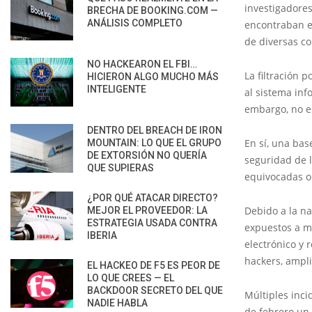
investigadores
BRECHA DE BOOKING.COM —
ANÁLISIS COMPLETO
encontraban en
de diversas c
NO HACKEARON EL FBI…
La filtración 
HICIERON ALGO MUCHO MÁS
INTELIGENTE
al sistema inf
embargo, no es
DENTRO DEL BREACH DE IRON
En sí, una ba
MOUNTAIN: LO QUE EL GRUPO
DE EXTORSIÓN NO QUERÍA
seguridad de 
QUE SUPIERAS
equivocadas o
¿POR QUÉ ATACAR DIRECTO?
Debido a la na
MEJOR EL PROVEEDOR: LA
ESTRATEGIA USADA CONTRA
expuestos a m
IBERIA
electrónico y 
hackers, ampli
EL HACKEO DE F5 ES PEOR DE
LO QUE CREES — EL
BACKDOOR SECRETO DEL QUE
Múltiples inci
NADIE HABLA
de febrero un 