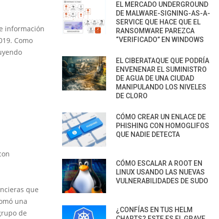
EL MERCADO UNDERGROUND
DE MALWARE-SIGNING-AS-A-
SERVICE QUE HACE QUE EL
ne información
RANSOMWARE PAREZCA
2019. Como
“VERIFICADO” EN WINDOWS
luyendo
EL CIBERATAQUE QUE PODRÍA
ENVENENAR EL SUMINISTRO
DE AGUA DE UNA CIUDAD
MANIPULANDO LOS NIVELES
DE CLORO
CÓMO CREAR UN ENLACE DE
PHISHING CON HOMOGLIFOS
QUE NADIE DETECTA
con
CÓMO ESCALAR A ROOT EN
LINUX USANDO LAS NUEVAS
VULNERABILIDADES DE SUDO
ancieras que
 tomó una
¿CONFÍAS EN TUS HELM
grupo de
CHARTS? ESTE ES EL GRAVE