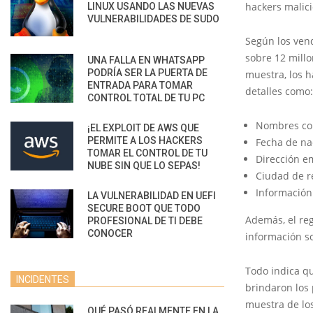
hackers malici
LINUX USANDO LAS NUEVAS
VULNERABILIDADES DE SUDO
Según los ven
sobre 12 mill
UNA FALLA EN WHATSAPP
PODRÍA SER LA PUERTA DE
muestra, los h
ENTRADA PARA TOMAR
detalles como:
CONTROL TOTAL DE TU PC
Nombres co
¡EL EXPLOIT DE AWS QUE
PERMITE A LOS HACKERS
Fecha de na
TOMAR EL CONTROL DE TU
Dirección e
NUBE SIN QUE LO SEPAS!
Ciudad de r
Información
LA VULNERABILIDAD EN UEFI
SECURE BOOT QUE TODO
Además, el reg
PROFESIONAL DE TI DEBE
CONOCER
información so
Todo indica qu
INCIDENTES
brindaron los
muestra de los
QUÉ PASÓ REALMENTE EN LA