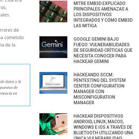
MITRE EMB3D EXPLICADO:
os,
PRINCIPALES AMENAZAS A
ciales.
LOS DISPOSITIVOS
INTEGRADOS Y CÓMO EMB3D
LAS MITIGA
rrores de
ha cometido
GOOGLE GEMINI BAJO
ia de la
FUEGO: VULNERABILIDADES
DE SEGURIDAD CRÍTICAS QUE
NECESITA CONOCER PARA
HACKEAR GEMINI
HACKEANDO SCCM:
PENTESTING DEL SYSTEM
de datos y la
CENTER CONFIGURATION
 puestos de
MANAGER CON
riencia en
MISCONFIGURATION
MANAGER
HACKEAR DISPOSITIVOS
ANDROID, LINUX, MACOS,
WINDOWS E IOS A TRAVÉS DE
BLUETOOTH UTILIZANDO UNA
ÚNICA VULNERABILIDAD