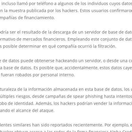
 incluso llamó por teléfono a algunos de los individuos cuyos dato
 la muestra publicada por los hackers. Estos usuarios confirmaron
ompañías de financiamiento.
podría ser el resultado de la descarga de un servidor de base de dat
ormativo de mercados financieros. Empleando este conjunto de dato
 posible determinar en qué compañía ocurrió la filtración.
se de datos puede obtenerse hackeando un servidor, o desde una c
la base de datos. Es posible que, accidentalmente, estos datos ca
 fueran robados por personal interno.
turaleza de la información almacenada en esta base de datos, los 
últiples riesgos, desde campañas de spear phishing hasta intento
robo de identidad. Además, los hackers podrían vender la informaci
ando el alcance del ataque.
dentes similares han sido reportados recientemente. Por ejemplo, 
hacker obtuvo acceso a las redes de la firma financiera Alpha Credi