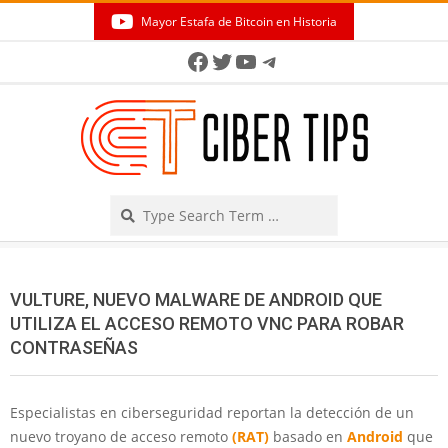
Skip
Mayor Estafa de Bitcoin en Historia
to
Secondary
Facebook
Twitter
YouTube
Telegram
content
Navigation
Menu
Search
VULTURE, NUEVO MALWARE DE ANDROID QUE
UTILIZA EL ACCESO REMOTO VNC PARA ROBAR
CONTRASEÑAS
Especialistas en ciberseguridad reportan la detección de un
nuevo troyano de acceso remoto
(RAT)
basado en
Android
que