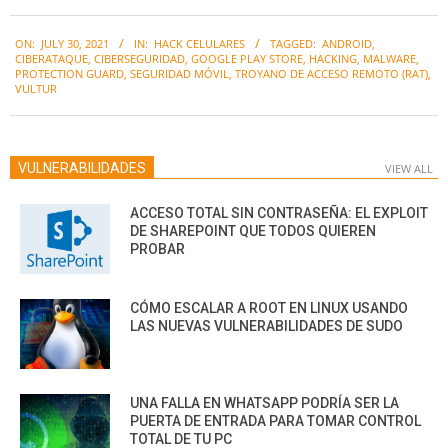
2021-
ON:
JULY 30, 2021
IN:
HACK CELULARES
TAGGED:
ANDROID
,
07-
CIBERATAQUE
,
CIBERSEGURIDAD
,
GOOGLE PLAY STORE
,
HACKING
,
MALWARE
,
30
PROTECTION GUARD
,
SEGURIDAD MÓVIL
,
TROYANO DE ACCESO REMOTO (RAT)
,
VULTUR
VULNERABILIDADES
VIEW ALL
ACCESO TOTAL SIN CONTRASEÑA: EL EXPLOIT
DE SHAREPOINT QUE TODOS QUIEREN
PROBAR
CÓMO ESCALAR A ROOT EN LINUX USANDO
LAS NUEVAS VULNERABILIDADES DE SUDO
UNA FALLA EN WHATSAPP PODRÍA SER LA
PUERTA DE ENTRADA PARA TOMAR CONTROL
TOTAL DE TU PC