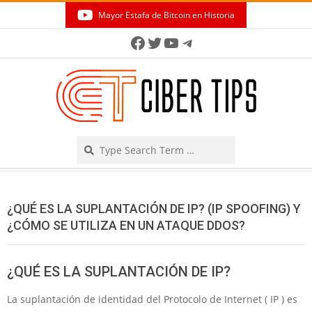
Skip
Mayor Estafa de Bitcoin en Historia
to
Secondary
Facebook
Twitter
YouTube
Telegram
content
Navigation
Menu
Search
¿QUÉ ES LA SUPLANTACIÓN DE IP? (IP SPOOFING) Y
¿CÓMO SE UTILIZA EN UN ATAQUE DDOS?
¿QUÉ ES LA SUPLANTACIÓN DE IP?
La suplantación de identidad del Protocolo de Internet ( IP ) es